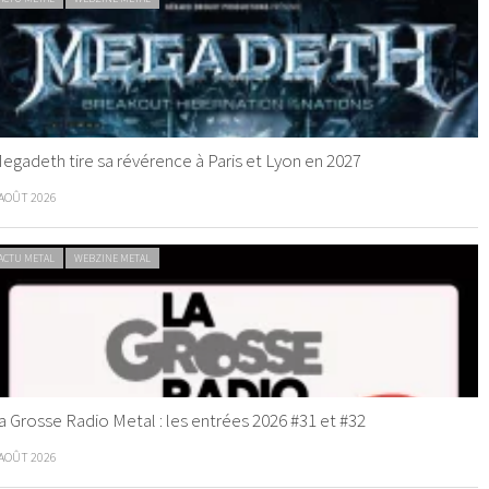
egadeth tire sa révérence à Paris et Lyon en 2027
 AOÛT 2026
ACTU METAL
WEBZINE METAL
a Grosse Radio Metal : les entrées 2026 #31 et #32
 AOÛT 2026