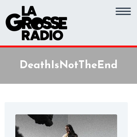
DeathIsNotTheEnd