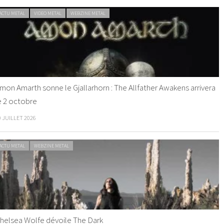
ACTU METAL
VIDEO METAL
WEBZINE METAL
mon Amarth sonne le Gjallarhorn : The Allfather Awakens arrivera
e 2 octobre
0 JUILLET 2026
ACTU METAL
WEBZINE METAL
helsea Wolfe dévoile The Dark