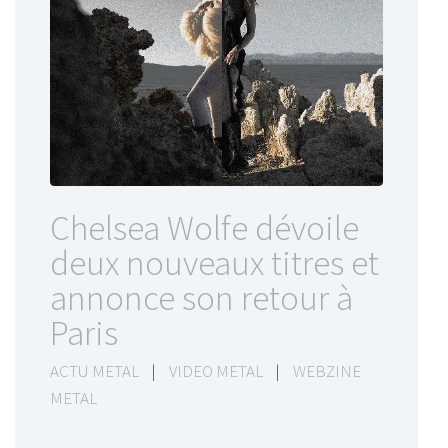
Chelsea Wolfe dévoile
deux nouveaux titres et
annonce son retour à
Paris
ACTU METAL
|
VIDEO METAL
|
WEBZINE
METAL