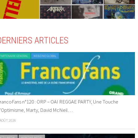
DERNIERS ARTICLES
PARTENAIRE GENERAL
WEBZINE GLOBAL
rancoFans n°120 : ORP – OAI REGGAE PARTY, Une Touche
’Optimisme, Marty, David McNeil…
 AOÛT 2026
ACTU METAL
WEBZINE METAL