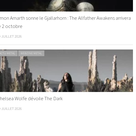
mon Amarth sonne le Gjallarhorn : The Allfather Awakens arrivera
e 2 octobre
0 JUILLET 2026
ACTU METAL
WEBZINE METAL
helsea Wolfe dévoile The Dark
9 JUILLET 2026