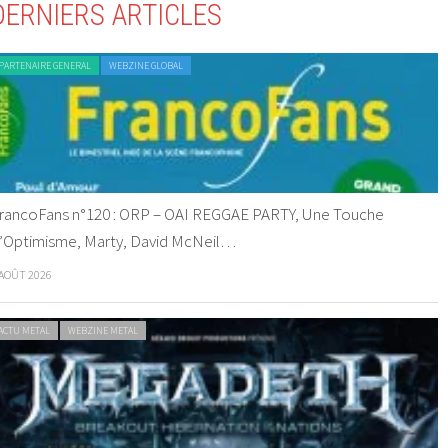
DERNIERS ARTICLES
PARTENAIRE GENERAL
WEBZINE GLOBAL
rancoFans n°120 : ORP – OAI REGGAE PARTY, Une Touche
’Optimisme, Marty, David McNeil…
 AOÛT 2026
ACTU METAL
WEBZINE METAL