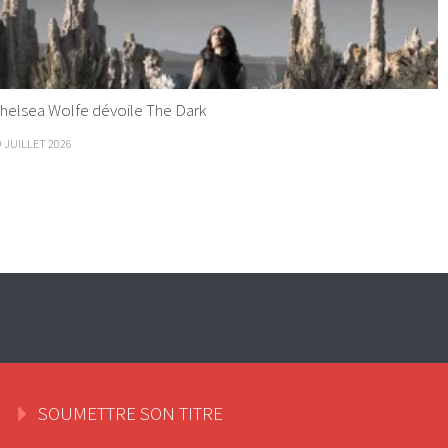
helsea Wolfe dévoile The Dark
9 JUILLET 2026
SOUMETTRE SON TITRE