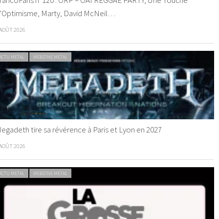
’Optimisme, Marty, David McNeil…
 AOÛT 2026
ACTU METAL
WEBZINE METAL
egadeth tire sa révérence à Paris et Lyon en 2027
 AOÛT 2026
ACTU METAL
WEBZINE METAL