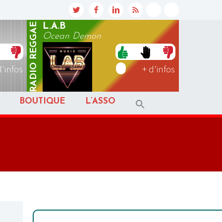
REGGAE
L.A.B
Ocean Demon
RADIO
d'infos
+ d'infos
BOUTIQUE
L’ASSO