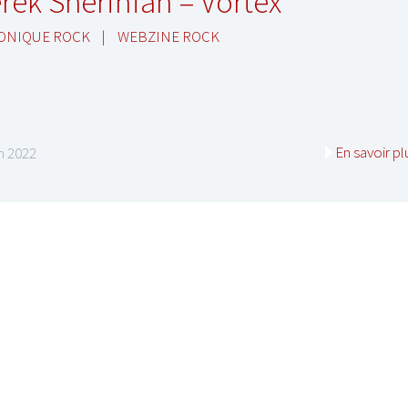
rek Sherinian – Vortex
ONIQUE ROCK
|
WEBZINE ROCK
I
LE GROS RIFFIFI
En savoir pl
in 2022
S RIFFIFI –
LE GROS RIFFIFI – Su
as Riffifi 2025 !!!
The Covers !!!