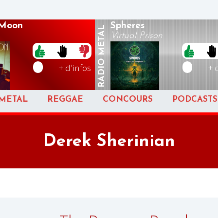
 Moon
Spheres
METAL
Virtual Prison
RADIO
+ d'infos
+ 
METAL
REGGAE
CONCOURS
PODCASTS
Derek Sherinian