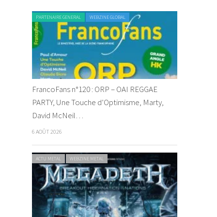
PARTENAIRE GENERAL
WEBZINE GLOBAL
FrancoFans n°120 : ORP – OAI REGGAE
PARTY, Une Touche d’Optimisme, Marty,
David McNeil…
6 AOÛT 2026
ACTU METAL
WEBZINE METAL