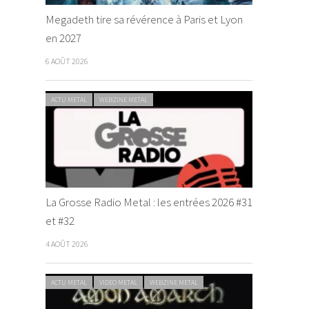
Megadeth tire sa révérence à Paris et Lyon
en 2027
6 AOÛT 2026
ACTU METAL
WEBZINE METAL
La Grosse Radio Metal : les entrées 2026 #31
et #32
4 AOÛT 2026
ACTU METAL
VIDEO METAL
WEBZINE METAL