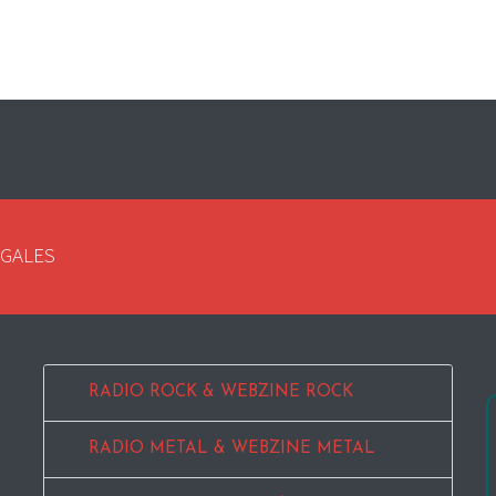
EGALES
RADIO ROCK & WEBZINE ROCK
RADIO METAL & WEBZINE METAL