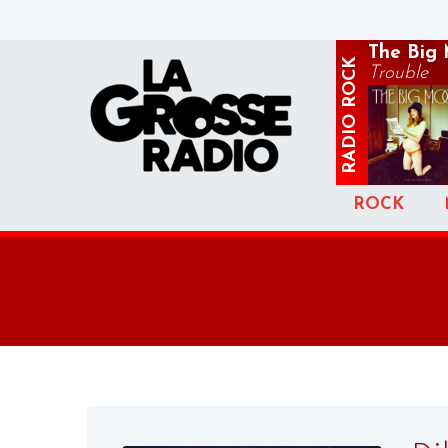
The Big
ROCK
Trouble
RADIO
ROCK