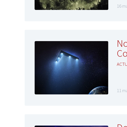
16 ma
No
C
ACTU
11 ma