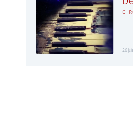
De
CHR
LE GROS RIFFIF
28 ju
LE GRO
Christm