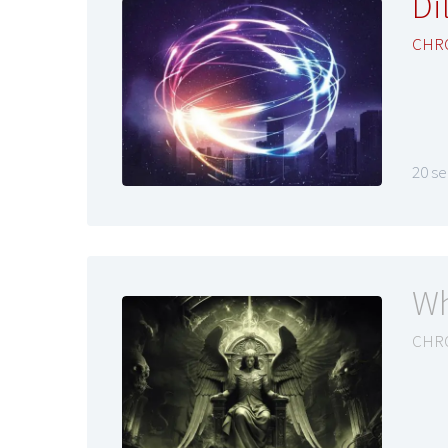
Di
CHR
20 s
Wh
CHR