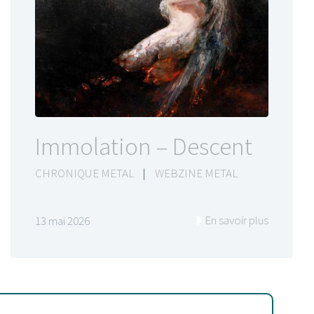
Immolation – Descent
CHRONIQUE METAL
|
WEBZINE METAL
En savoir plus
13 mai 2026