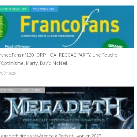
PARTENAIRE GENERAL
WEBZINE GLOBAL
rancoFans n°120 : ORP – OAI REGGAE PARTY, Une Touche
’Optimisme, Marty, David McNeil…
 AOÛT 2026
ACTU METAL
WEBZINE METAL
egadeth tire sa révérence à Paris et Lyon en 2027