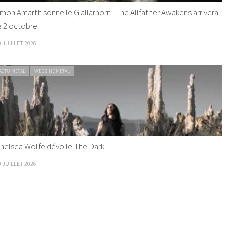
mon Amarth sonne le Gjallarhorn : The Allfather Awakens arrivera
e 2 octobre
0 JUILLET 2026
ACTU METAL
WEBZINE METAL
helsea Wolfe dévoile The Dark
9 JUILLET 2026