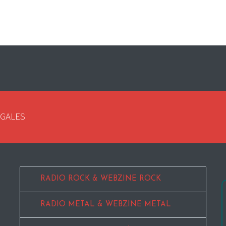
EGALES
RADIO ROCK & WEBZINE ROCK
RADIO METAL & WEBZINE METAL