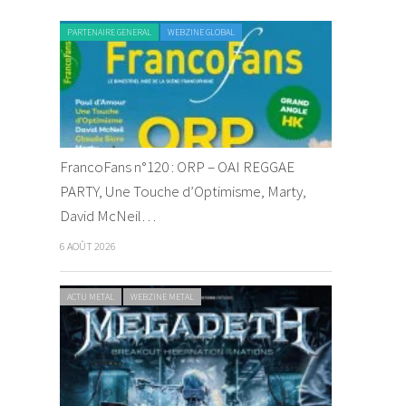
PARTENAIRE GENERAL
WEBZINE GLOBAL
FrancoFans n°120 : ORP – OAI REGGAE
PARTY, Une Touche d’Optimisme, Marty,
David McNeil…
6 AOÛT 2026
ACTU METAL
WEBZINE METAL