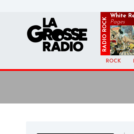
White R
ROCK
Pages
RADIO
ROCK