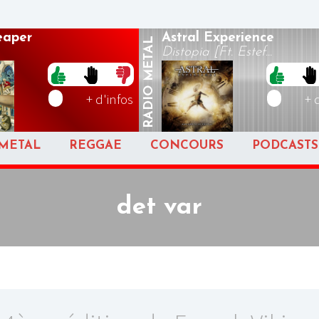
eaper
Astral Experience
METAL
Distopia [Ft. Estef...
RADIO
+ d'infos
+ 
METAL
REGGAE
CONCOURS
PODCASTS
det var