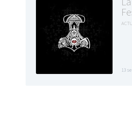
La
Fe
ACTU
13 s