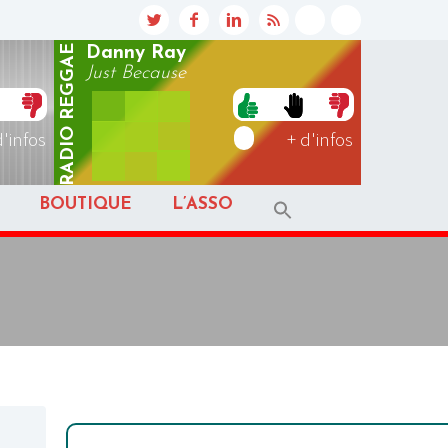
REGGAE
Danny Ray
Just Because
RADIO
d'infos
+ d'infos
BOUTIQUE
L’ASSO