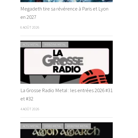
Megadeth tire sa révérence à Paris et Lyon
en 2027
6 AOÛT 2026
ACTU METAL
WEBZINE METAL
La Grosse Radio Metal : les entrées 2026 #31
et #32
4 AOÛT 2026
ACTU METAL
VIDEO METAL
WEBZINE METAL