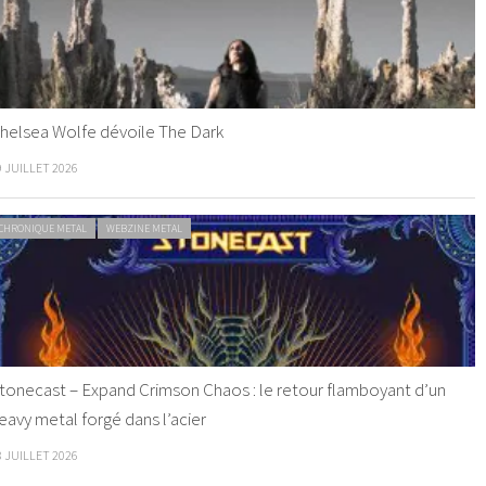
helsea Wolfe dévoile The Dark
9 JUILLET 2026
CHRONIQUE METAL
WEBZINE METAL
tonecast – Expand Crimson Chaos : le retour flamboyant d’un
eavy metal forgé dans l’acier
8 JUILLET 2026