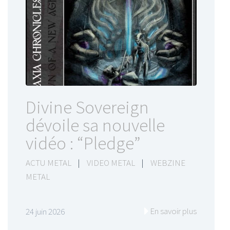
Divine Sovereign
dévoile sa nouvelle
vidéo : “Pledge”
ACTU METAL
|
VIDEO METAL
|
WEBZINE
METAL
En savoir plus
24 juin 2026