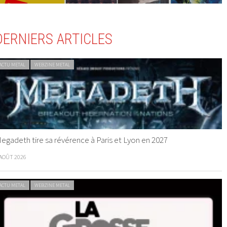
DERNIERS ARTICLES
ACTU METAL
WEBZINE METAL
egadeth tire sa révérence à Paris et Lyon en 2027
 AOÛT 2026
ACTU METAL
WEBZINE METAL