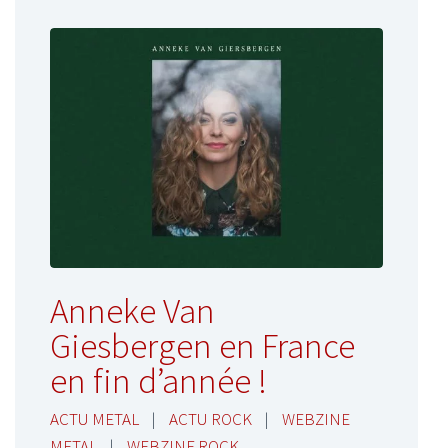
Anneke Van
Giesbergen en France
en fin d’année !
ACTU METAL
|
ACTU ROCK
|
WEBZINE
METAL
|
WEBZINE ROCK