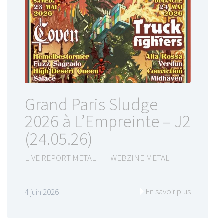
Grand Paris Sludge
2026 à L’Empreinte – J2
(24.05.26)
LIVE REPORT METAL
|
WEBZINE METAL
En savoir plus
4 juin 2026