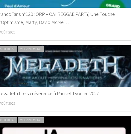
rancoFans n°120 : ORP – OAI REGGAE PARTY, Une Touche
’Optimisme, Marty, David McNeil…
 AOÛT 2026
ACTU METAL
WEBZINE METAL
egadeth tire sa révérence à Paris et Lyon en 2027
 AOÛT 2026
ACTU METAL
WEBZINE METAL