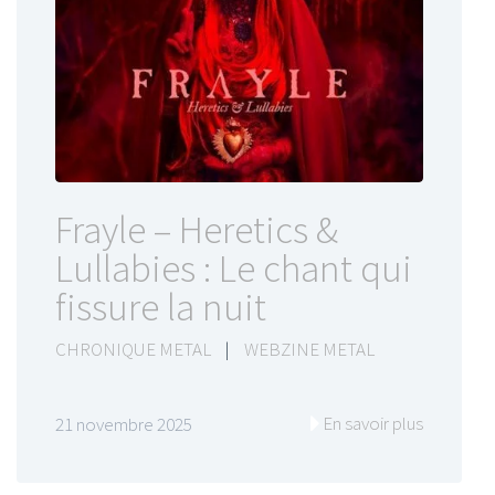
Frayle – Heretics &
Lullabies : Le chant qui
fissure la nuit
CHRONIQUE METAL
|
WEBZINE METAL
En savoir plus
21 novembre 2025