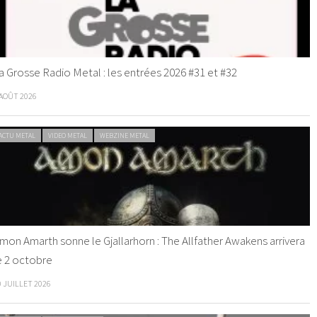
a Grosse Radio Metal : les entrées 2026 #31 et #32
 AOÛT 2026
ACTU METAL
VIDEO METAL
WEBZINE METAL
mon Amarth sonne le Gjallarhorn : The Allfather Awakens arrivera
e 2 octobre
0 JUILLET 2026