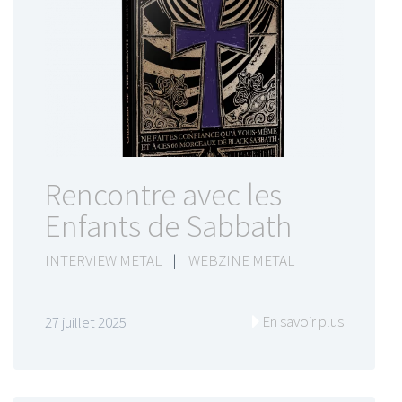
Rencontre avec les
Enfants de Sabbath
INTERVIEW METAL
|
WEBZINE METAL
En savoir plus
27 juillet 2025