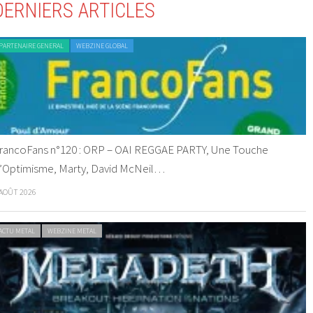
DERNIERS ARTICLES
PARTENAIRE GENERAL
WEBZINE GLOBAL
rancoFans n°120 : ORP – OAI REGGAE PARTY, Une Touche
’Optimisme, Marty, David McNeil…
 AOÛT 2026
ACTU METAL
WEBZINE METAL