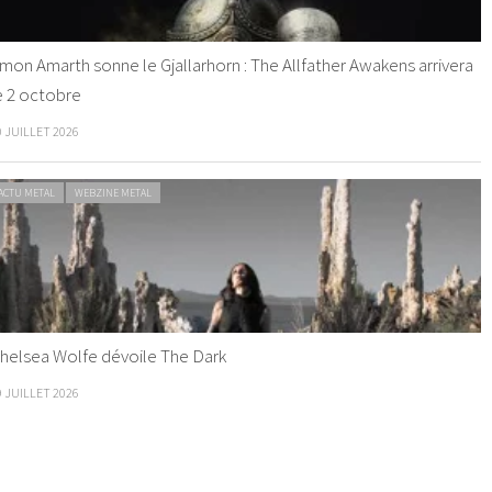
mon Amarth sonne le Gjallarhorn : The Allfather Awakens arrivera
e 2 octobre
0 JUILLET 2026
ACTU METAL
WEBZINE METAL
helsea Wolfe dévoile The Dark
9 JUILLET 2026