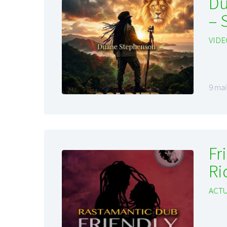
Du
– 
VIDE
9 mai
Fr
Ri
ACTU