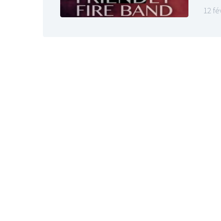
12 fé