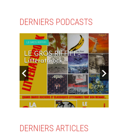
DERNIERS PODCASTS
LE GROS RIFFIFI
I –
LE GROS RIFFIFI – Seven
Days To Rock !!!
DERNIERS ARTICLES