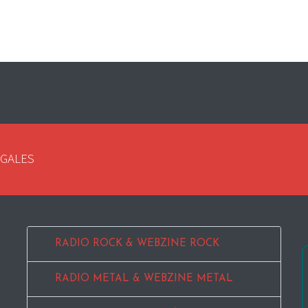
EGALES
RADIO ROCK & WEBZINE ROCK
RADIO METAL & WEBZINE METAL