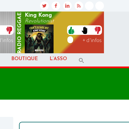
REGGAE
King Kong
Revolutionist
RADIO
d'infos
+ d'infos
BOUTIQUE
L’ASSO