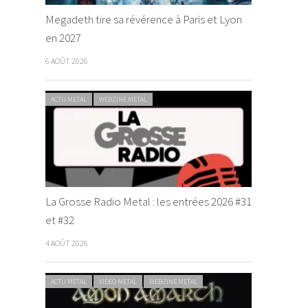
Megadeth tire sa révérence à Paris et Lyon
en 2027
6 AOÛT 2026
ACTU METAL
WEBZINE METAL
La Grosse Radio Metal : les entrées 2026 #31
et #32
4 AOÛT 2026
ACTU METAL
VIDEO METAL
WEBZINE METAL