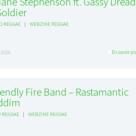
ane Stephenson ft. Gassy Dread
Soldier
O REGGAE
|
WEBZINE REGGAE
En savoir pl
 2026
iendly Fire Band – Rastamantic
ddim
 REGGAE
|
WEBZINE REGGAE