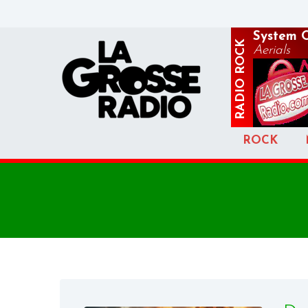
System 
ROCK
Aerials
RADIO
ROCK