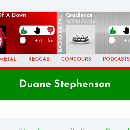
Of A Down
Gradience
METAL
White Noise
RADIO
+ d'infos
+ 
METAL
REGGAE
CONCOURS
PODCASTS
Duane Stephenson