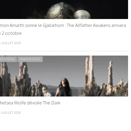
mon Amarth sonne le Gjallarhorn : The Allfather Awakens arrivera
e 2 octobre
0 JUILLET 2026
ACTU METAL
WEBZINE METAL
helsea Wolfe dévoile The Dark
9 JUILLET 2026