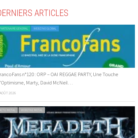
DERNIERS ARTICLES
PARTENAIRE GENERAL
WEBZINE GLOBAL
rancoFans n°120 : ORP – OAI REGGAE PARTY, Une Touche
’Optimisme, Marty, David McNeil…
 AOÛT 2026
ACTU METAL
WEBZINE METAL