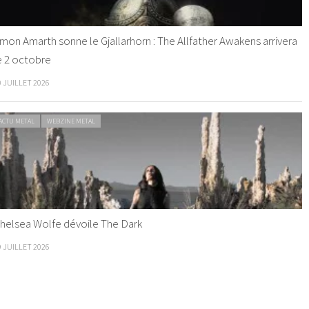
mon Amarth sonne le Gjallarhorn : The Allfather Awakens arrivera
e 2 octobre
0 JUILLET 2026
ACTU METAL
WEBZINE METAL
helsea Wolfe dévoile The Dark
9 JUILLET 2026