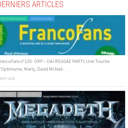
DERNIERS ARTICLES
PARTENAIRE GENERAL
WEBZINE GLOBAL
rancoFans n°120 : ORP – OAI REGGAE PARTY, Une Touche
’Optimisme, Marty, David McNeil…
 AOÛT 2026
ACTU METAL
WEBZINE METAL