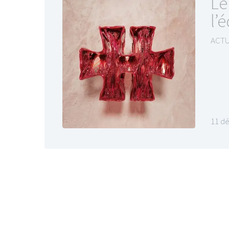
Le
l’
ACTU
11 d