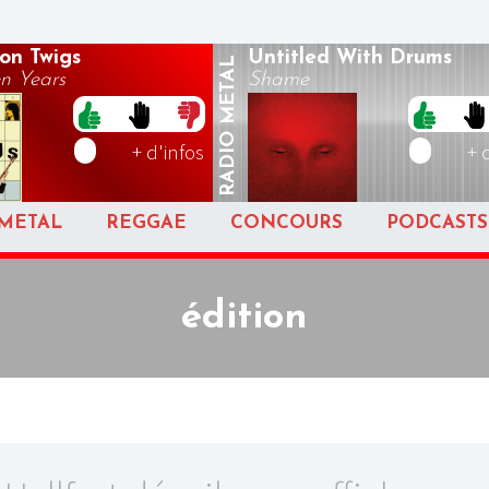
on Twigs
Untitled With Drums
METAL
n Years
Shame
RADIO
+ d'infos
+ 
METAL
REGGAE
CONCOURS
PODCASTS
édition