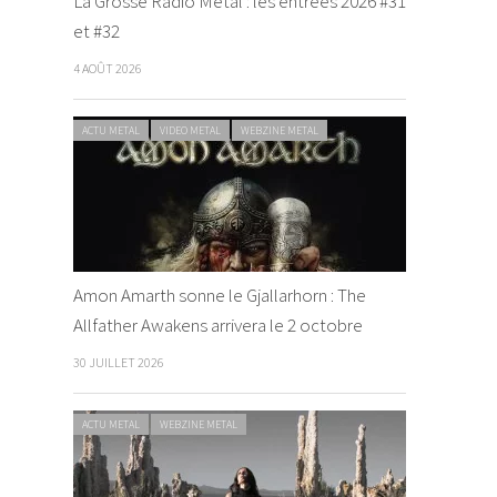
La Grosse Radio Metal : les entrées 2026 #31
et #32
4 AOÛT 2026
ACTU METAL
VIDEO METAL
WEBZINE METAL
Amon Amarth sonne le Gjallarhorn : The
Allfather Awakens arrivera le 2 octobre
30 JUILLET 2026
ACTU METAL
WEBZINE METAL