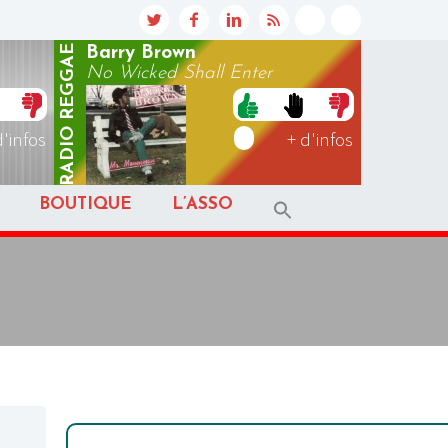
REGGAE
Barry Brown
No Wicked Shall Enter
RADIO
d'infos
+ d'infos
BOUTIQUE
L’ASSO