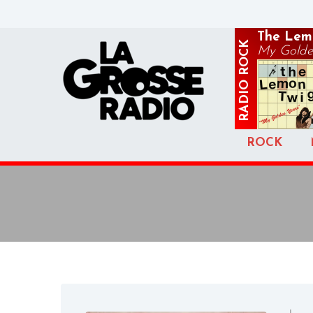
The Lem
ROCK
My Golde
RADIO
ROCK