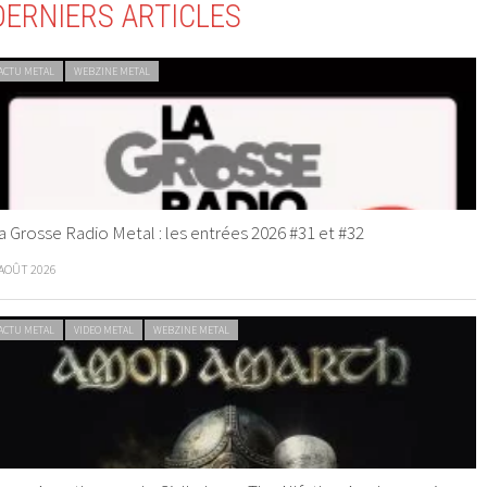
DERNIERS ARTICLES
ACTU METAL
WEBZINE METAL
a Grosse Radio Metal : les entrées 2026 #31 et #32
 AOÛT 2026
ACTU METAL
VIDEO METAL
WEBZINE METAL