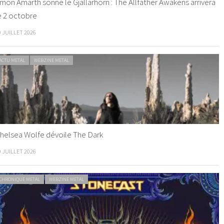
mon Amarth sonne le Gjallarhorn : The Allfather Awakens arrivera
e 2 octobre
0 JUILLET 2026
ACTU METAL
WEBZINE METAL
helsea Wolfe dévoile The Dark
9 JUILLET 2026
CHRONIQUE METAL
WEBZINE METAL