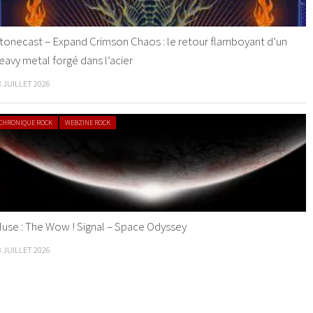
tonecast – Expand Crimson Chaos : le retour flamboyant d’un
eavy metal forgé dans l’acier
8 JUILLET 2026
CHRONIQUE ROCK
WEBZINE ROCK
use : The Wow ! Signal – Space Odyssey
8 JUILLET 2026