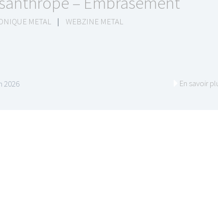
santhrope – Embrasement
ONIQUE METAL
|
WEBZINE METAL
En savoir pl
in 2026