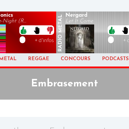
onics
Nergard
METAL
-Night (R...
Let It Come
RADIO
+ d'infos
+ 
METAL
REGGAE
CONCOURS
PODCASTS
Embrasement