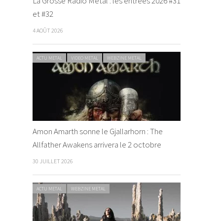
La Grosse Radio Metal : les entrées 2026 #31
et #32
4 AOÛT 2026
ACTU METAL
VIDEO METAL
WEBZINE METAL
Amon Amarth sonne le Gjallarhorn : The
Allfather Awakens arrivera le 2 octobre
30 JUILLET 2026
ACTU METAL
WEBZINE METAL