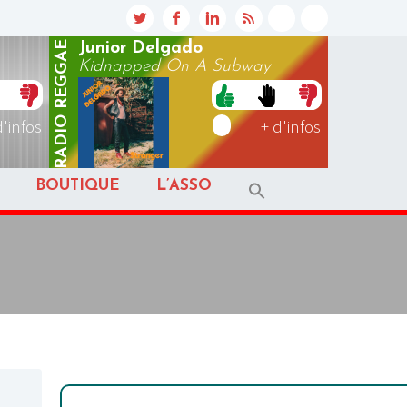
REGGAE
Junior Delgado
Kidnapped On A Subway
RADIO
d'infos
+ d'infos
BOUTIQUE
L’ASSO