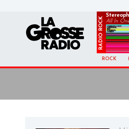
Stereoph
ROCK
All In One
RADIO
ROCK