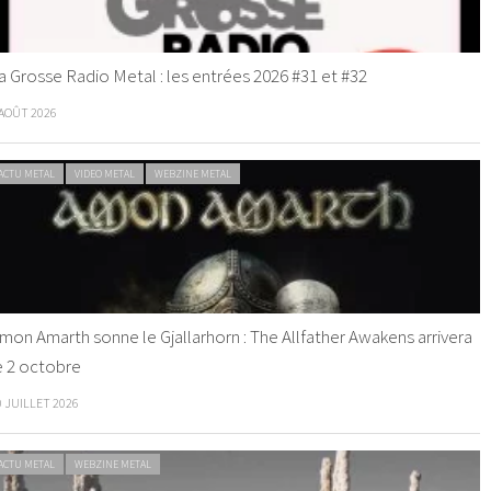
a Grosse Radio Metal : les entrées 2026 #31 et #32
 AOÛT 2026
ACTU METAL
VIDEO METAL
WEBZINE METAL
mon Amarth sonne le Gjallarhorn : The Allfather Awakens arrivera
e 2 octobre
0 JUILLET 2026
ACTU METAL
WEBZINE METAL