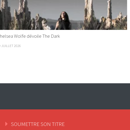
helsea Wolfe dévoile The Dark
9 JUILLET 2026
SOUMETTRE SON TITRE