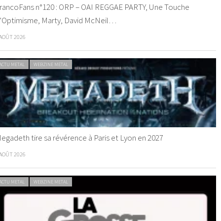
rancoFans n°120 : ORP – OAI REGGAE PARTY, Une Touche
’Optimisme, Marty, David McNeil…
 AOÛT 2026
ACTU METAL
WEBZINE METAL
egadeth tire sa révérence à Paris et Lyon en 2027
 AOÛT 2026
ACTU METAL
WEBZINE METAL