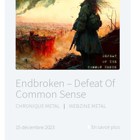
Endbroken – Defeat Of
Common Sense
CHRONIQUE METAL
|
WEBZINE METAL
En savoir plus
15 décembre 2023