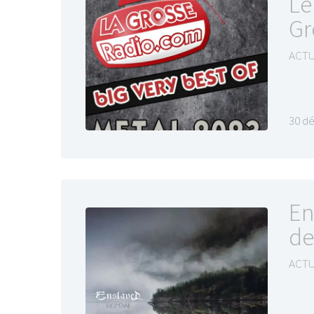
Le
Gr
ACTU
30 d
En
de
ACTU