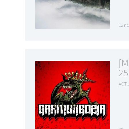
12 n
[M
25
ACTU