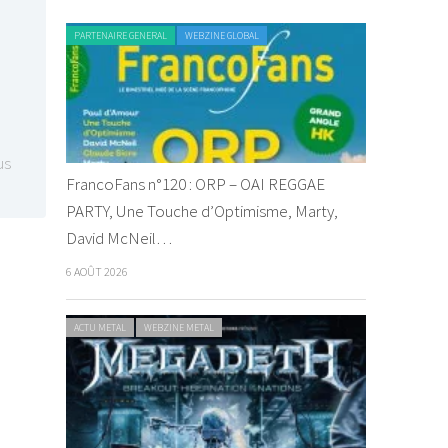
PARTENAIRE GENERAL
WEBZINE GLOBAL
us
FrancoFans n°120 : ORP – OAI REGGAE
PARTY, Une Touche d’Optimisme, Marty,
David McNeil…
6 AOÛT 2026
ACTU METAL
WEBZINE METAL