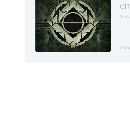
en
ACTU
28 ma