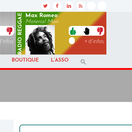
REGGAE
Max Romeo
Material Man
RADIO
d'infos
+ d'infos
BOUTIQUE
L’ASSO