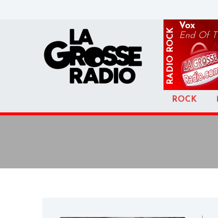
Vox
ROCK
End Of T
RADIO
ROCK