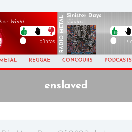
Sinister Days
METAL
heir World
Clouds
RADIO
+ d'infos
+ 
METAL
REGGAE
CONCOURS
PODCASTS
enslaved