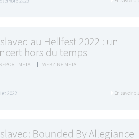
En savoir pl
eptembre 2023
slaved au Hellfest 2022 : un
I
LE GROS RIFFIFI
ncert hors du temps
S RIFFIFI –
LE GROS RIFFIFI – Su
as Riffifi 2025 !!!
The Covers !!!
 REPORT METAL
|
WEBZINE METAL
En savoir pl
illet 2022
slaved: Bounded By Allegiance