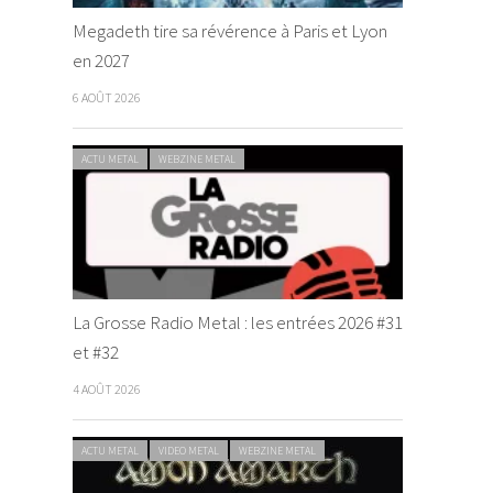
Megadeth tire sa révérence à Paris et Lyon
en 2027
6 AOÛT 2026
ACTU METAL
WEBZINE METAL
La Grosse Radio Metal : les entrées 2026 #31
et #32
4 AOÛT 2026
ACTU METAL
VIDEO METAL
WEBZINE METAL