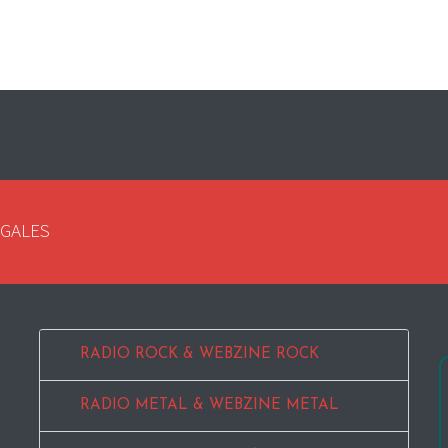
EGALES
RADIO ROCK & WEBZINE ROCK
RADIO METAL & WEBZINE METAL