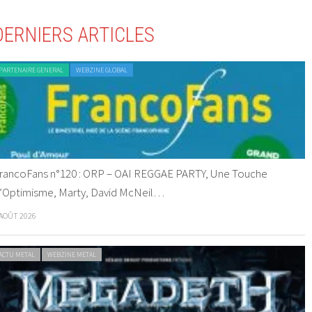
DERNIERS ARTICLES
PARTENAIRE GENERAL
WEBZINE GLOBAL
rancoFans n°120 : ORP – OAI REGGAE PARTY, Une Touche
’Optimisme, Marty, David McNeil…
 AOÛT 2026
ACTU METAL
WEBZINE METAL