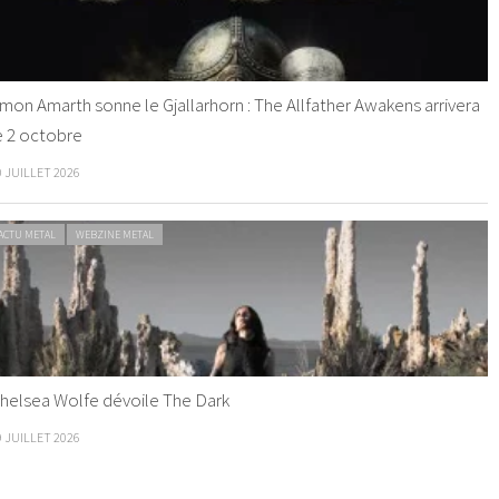
mon Amarth sonne le Gjallarhorn : The Allfather Awakens arrivera
e 2 octobre
0 JUILLET 2026
ACTU METAL
WEBZINE METAL
helsea Wolfe dévoile The Dark
9 JUILLET 2026