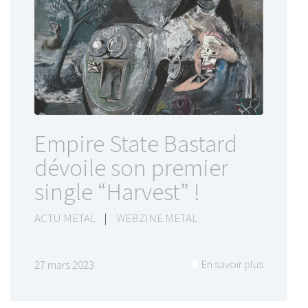
Empire State Bastard
dévoile son premier
single “Harvest” !
ACTU METAL
|
WEBZINE METAL
En savoir plus
27 mars 2023