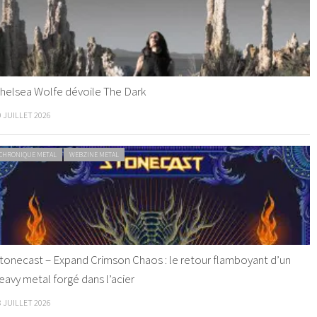
helsea Wolfe dévoile The Dark
9 JUILLET 2026
CHRONIQUE METAL
WEBZINE METAL
tonecast – Expand Crimson Chaos : le retour flamboyant d’un
eavy metal forgé dans l’acier
8 JUILLET 2026