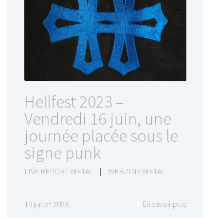
Hellfest 2023 –
Vendredi 16 juin, une
journée placée sous le
signe punk
LIVE REPORT METAL
|
WEBZINE METAL
En savoir plus
19 juillet 2023