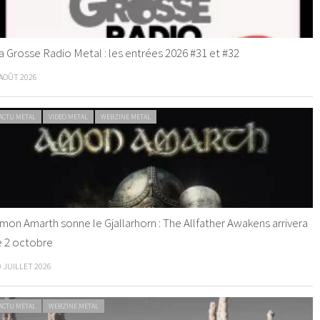
a Grosse Radio Metal : les entrées 2026 #31 et #32
 AOÛT 2026
ACTU METAL
VIDEO METAL
WEBZINE METAL
mon Amarth sonne le Gjallarhorn : The Allfather Awakens arrivera
e 2 octobre
0 JUILLET 2026
ACTU METAL
WEBZINE METAL