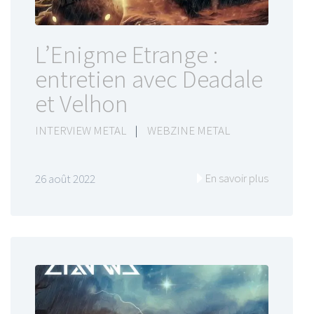
L’Enigme Etrange :
entretien avec Deadale
et Velhon
INTERVIEW METAL
|
WEBZINE METAL
En savoir plus
26 août 2022