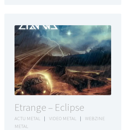
Etrange – Eclipse
ACTU METAL
|
VIDEO METAL
|
WEBZINE
METAL