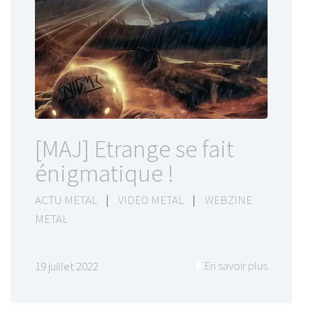
[MAJ] Etrange se fait
énigmatique !
ACTU METAL
|
VIDEO METAL
|
WEBZINE
METAL
En savoir plus
19 juillet 2022