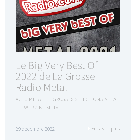
Le Big Very Best Of
2022 de La Grosse
Radio Metal
ACTU METAL
|
GROSSES SELECTIONS METAL
|
WEBZINE METAL
En savoir plus
29 décembre 2022