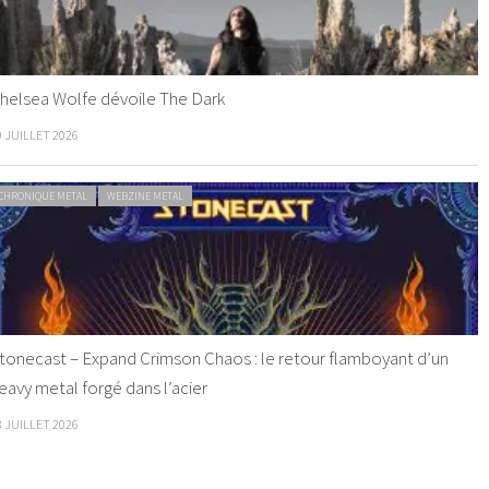
helsea Wolfe dévoile The Dark
9 JUILLET 2026
CHRONIQUE METAL
WEBZINE METAL
tonecast – Expand Crimson Chaos : le retour flamboyant d’un
eavy metal forgé dans l’acier
8 JUILLET 2026