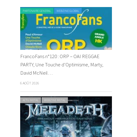
PARTENAIRE GENERAL
WEBZINE GLOBAL
FrancoFans n°120 : ORP – OAI REGGAE
PARTY, Une Touche d’Optimisme, Marty,
David McNeil…
6 AOÛT 2026
ACTU METAL
WEBZINE METAL