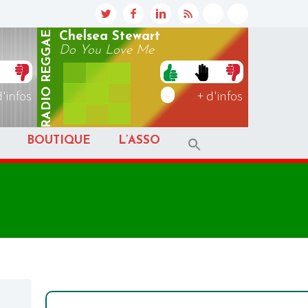
REGGAE
Chelsea Stewart
Do You Love Me
RADIO
d'infos
+ d'infos
BOUTIQUE
L’ASSO