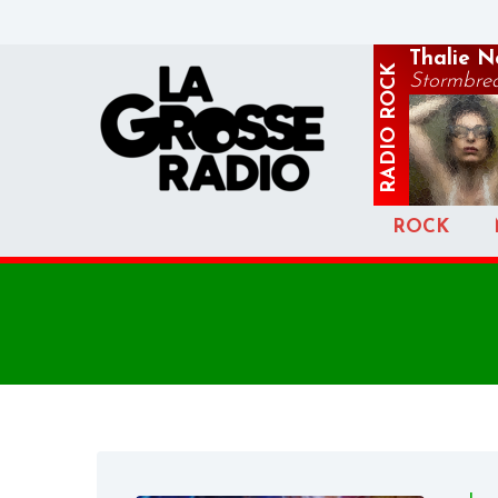
Thalie N
ROCK
Stormbre
RADIO
ROCK