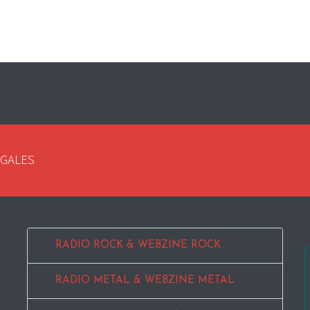
EGALES
RADIO ROCK & WEBZINE ROCK
RADIO METAL & WEBZINE METAL