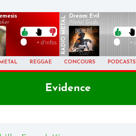
emesis
Dream Evil
METAL
aker
Metal Gods
RADIO
+ d'infos
+ 
METAL
REGGAE
CONCOURS
PODCASTS
Evidence