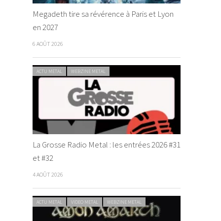
Megadeth tire sa révérence à Paris et Lyon
en 2027
6 AOÛT 2026
ACTU METAL
WEBZINE METAL
La Grosse Radio Metal : les entrées 2026 #31
et #32
4 AOÛT 2026
ACTU METAL
VIDEO METAL
WEBZINE METAL