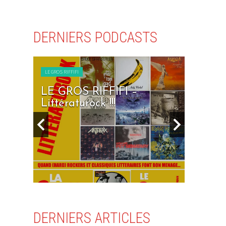
DERNIERS PODCASTS
LE GROS RIFFIFI
RIFFIFI –
LE GROS RIFFIFI – Sev
ock !!!
Days To Rock !!!
DERNIERS ARTICLES