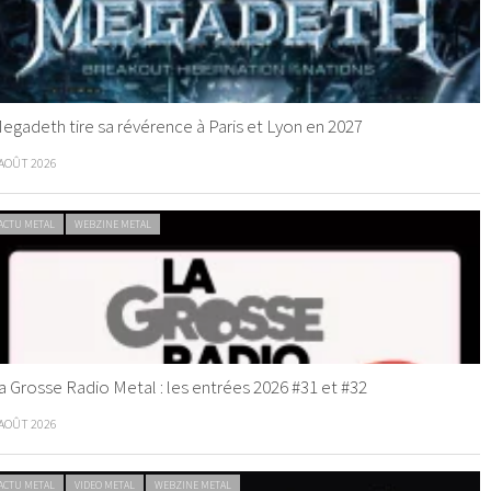
egadeth tire sa révérence à Paris et Lyon en 2027
 AOÛT 2026
ACTU METAL
WEBZINE METAL
a Grosse Radio Metal : les entrées 2026 #31 et #32
 AOÛT 2026
ACTU METAL
VIDEO METAL
WEBZINE METAL