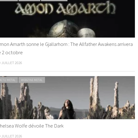
mon Amarth sonne le Gjallarhorn : The Allfather Awakens arrivera
e 2 octobre
0 JUILLET 2026
ACTU METAL
WEBZINE METAL
helsea Wolfe dévoile The Dark
9 JUILLET 2026