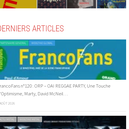
DERNIERS ARTICLES
PARTENAIRE GENERAL
WEBZINE GLOBAL
rancoFans n°120 : ORP – OAI REGGAE PARTY, Une Touche
’Optimisme, Marty, David McNeil…
 AOÛT 2026
ACTU METAL
WEBZINE METAL