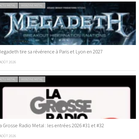
ACTU METAL
WEBZINE METAL
egadeth tire sa révérence à Paris et Lyon en 2027
 AOÛT 2026
ACTU METAL
WEBZINE METAL
a Grosse Radio Metal : les entrées 2026 #31 et #32
 AOÛT 2026