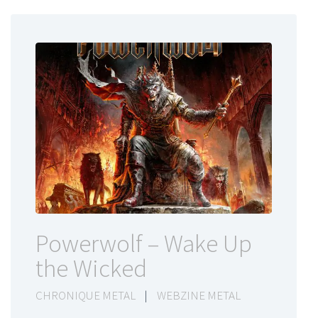
Powerwolf – Wake Up
the Wicked
CHRONIQUE METAL
|
WEBZINE METAL