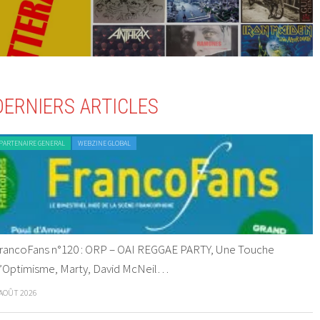
DERNIERS ARTICLES
PARTENAIRE GENERAL
WEBZINE GLOBAL
rancoFans n°120 : ORP – OAI REGGAE PARTY, Une Touche
’Optimisme, Marty, David McNeil…
 AOÛT 2026