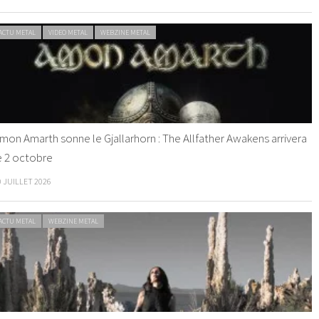
ACTU METAL
VIDEO METAL
WEBZINE METAL
mon Amarth sonne le Gjallarhorn : The Allfather Awakens arrivera
e 2 octobre
0 JUILLET 2026
ACTU METAL
WEBZINE METAL