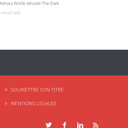
helsea Wolfe dévoile The Dark
9 JUILLET 2026
SOUMETTRE SON TITRE
MENTIONS LEGALES