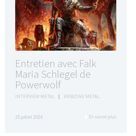
Entretien avec Falk
Maria Schlegel de
Powerwolf
INTERVIEW METAL
|
WEBZINE METAL
En savoir plus
25 juillet 2024