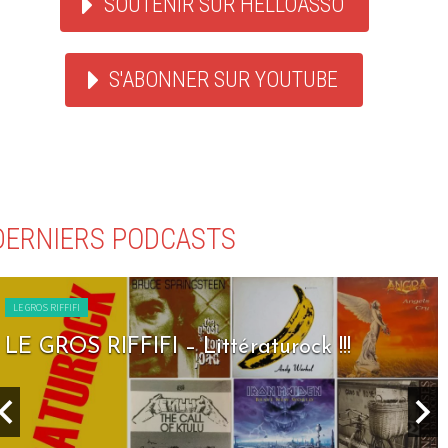
SOUTENIR SUR HELLOASSO
S'ABONNER SUR YOUTUBE
DERNIERS PODCASTS
LE GROS RIFFIFI
LE GROS RIFFIFI – Littératurock !!!