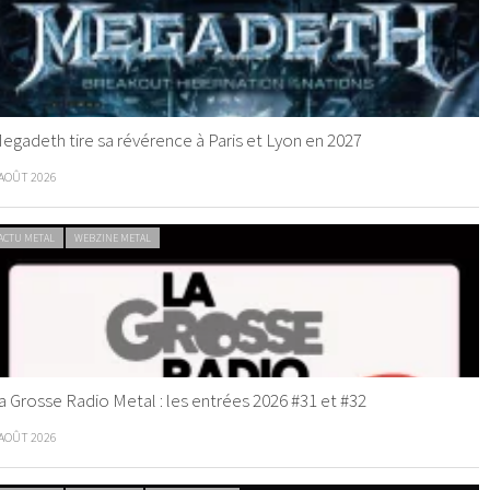
egadeth tire sa révérence à Paris et Lyon en 2027
 AOÛT 2026
ACTU METAL
WEBZINE METAL
a Grosse Radio Metal : les entrées 2026 #31 et #32
 AOÛT 2026