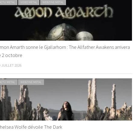
ACTU METAL
VIDEO METAL
WEBZINE METAL
mon Amarth sonne le Gjallarhorn : The Allfather Awakens arrivera
e 2 octobre
0 JUILLET 2026
ACTU METAL
WEBZINE METAL
helsea Wolfe dévoile The Dark