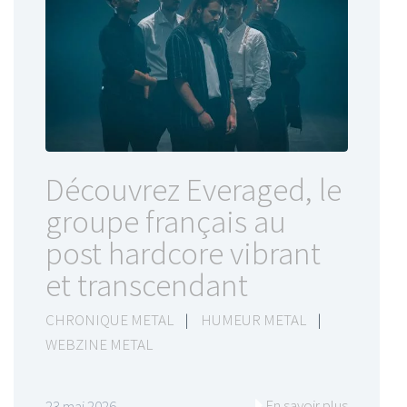
Découvrez Everaged, le
groupe français au
post hardcore vibrant
et transcendant
CHRONIQUE METAL
|
HUMEUR METAL
|
WEBZINE METAL
En savoir plus
23 mai 2026