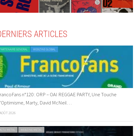
DERNIERS ARTICLES
PARTENAIRE GENERAL
WEBZINE GLOBAL
rancoFans n°120 : ORP – OAI REGGAE PARTY, Une Touche
’Optimisme, Marty, David McNeil…
 AOÛT 2026
ACTU METAL
WEBZINE METAL