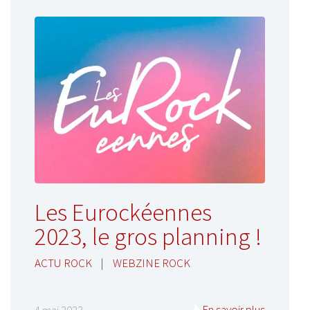
Les Eurockéennes
2023, le gros planning !
ACTU ROCK
|
WEBZINE ROCK
En savoir plus