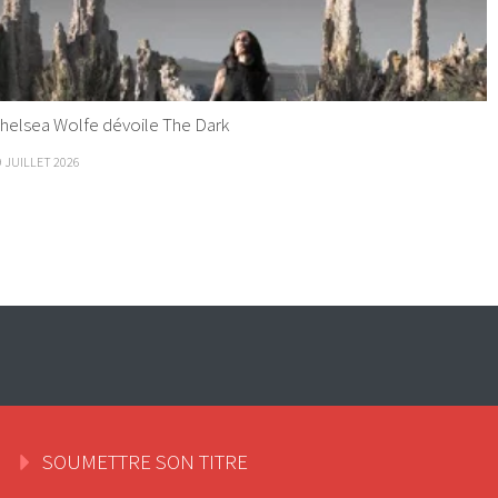
helsea Wolfe dévoile The Dark
9 JUILLET 2026
SOUMETTRE SON TITRE