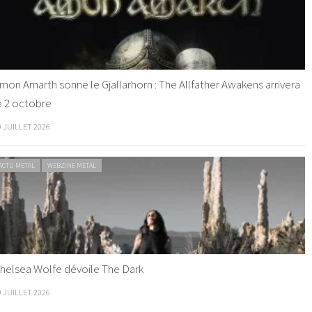
mon Amarth sonne le Gjallarhorn : The Allfather Awakens arrivera
e 2 octobre
0 JUILLET 2026
ACTU METAL
WEBZINE METAL
helsea Wolfe dévoile The Dark
9 JUILLET 2026