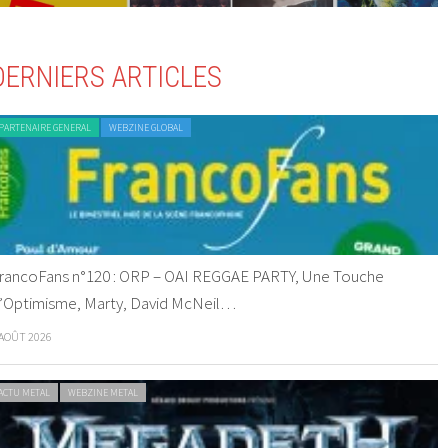
DERNIERS ARTICLES
PARTENAIRE GENERAL
WEBZINE GLOBAL
rancoFans n°120 : ORP – OAI REGGAE PARTY, Une Touche
’Optimisme, Marty, David McNeil…
 AOÛT 2026
ACTU METAL
WEBZINE METAL