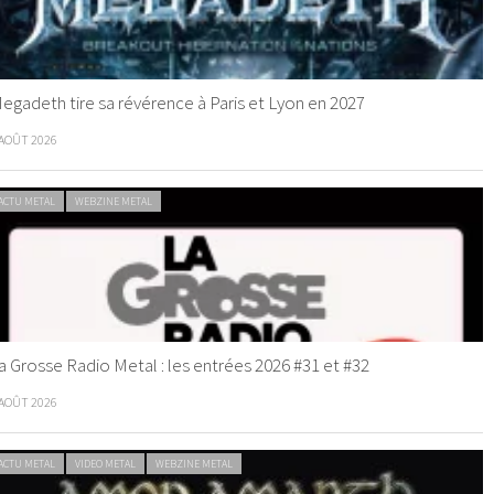
egadeth tire sa révérence à Paris et Lyon en 2027
 AOÛT 2026
ACTU METAL
WEBZINE METAL
a Grosse Radio Metal : les entrées 2026 #31 et #32
 AOÛT 2026
ACTU METAL
VIDEO METAL
WEBZINE METAL