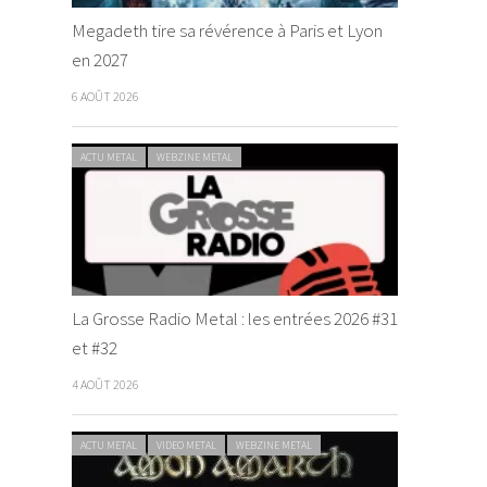
Megadeth tire sa révérence à Paris et Lyon
en 2027
6 AOÛT 2026
ACTU METAL
WEBZINE METAL
La Grosse Radio Metal : les entrées 2026 #31
et #32
4 AOÛT 2026
ACTU METAL
VIDEO METAL
WEBZINE METAL