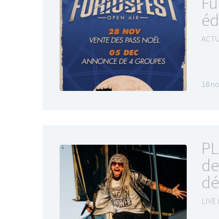
Fu
éd
ACTU
18 n
PL
de
dé
LIVE