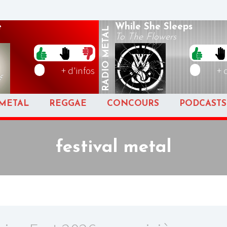
e
While She Sleeps
METAL
To The Flowers
RADIO
+ d'infos
+ 
METAL
REGGAE
CONCOURS
PODCASTS
festival metal