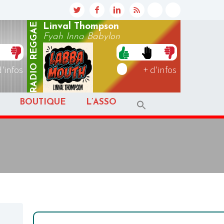
REGGAE
Linval Thompson
Fyah Inna Babylon
RADIO
d'infos
+ d'infos
BOUTIQUE
L’ASSO