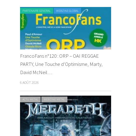
PARTENAIRE GENERAL
WEBZINE GLOBAL
FrancoFans n°120 : ORP – OAI REGGAE
PARTY, Une Touche d’Optimisme, Marty,
David McNeil…
6 AOÛT 2026
ACTU METAL
WEBZINE METAL