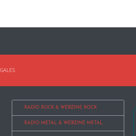
EGALES
RADIO ROCK & WEBZINE ROCK
RADIO METAL & WEBZINE METAL