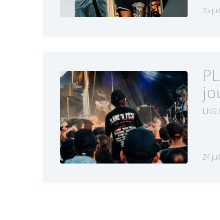
25 ju
PL
jo
LIVE
24 ju