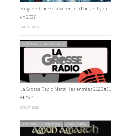
Megadeth tire sa révérence à Paris et Lyon
en 2027
6 AOÛT 2026
ACTU METAL
WEBZINE METAL
La Grosse Radio Metal : les entrées 2026 #31
et #32
4 AOÛT 2026
ACTU METAL
VIDEO METAL
WEBZINE METAL