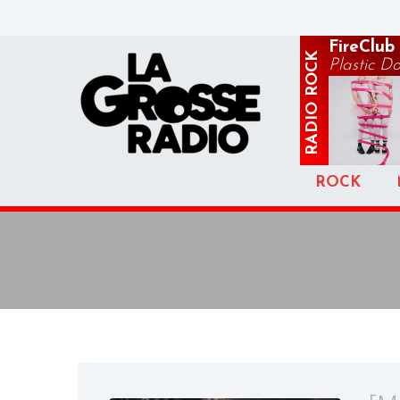
FireClub
ROCK
Plastic Do
RADIO
ROCK