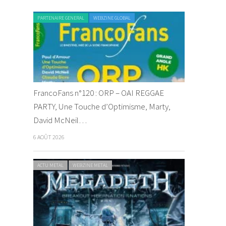
PARTENAIRE GENERAL
WEBZINE GLOBAL
FrancoFans n°120 : ORP – OAI REGGAE
PARTY, Une Touche d’Optimisme, Marty,
David McNeil…
6 AOÛT 2026
ACTU METAL
WEBZINE METAL