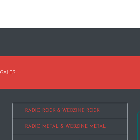
EGALES
RADIO ROCK & WEBZINE ROCK
RADIO METAL & WEBZINE METAL