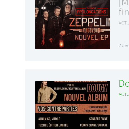
[M
fi
ACTU
2 dé
Do
ACTU