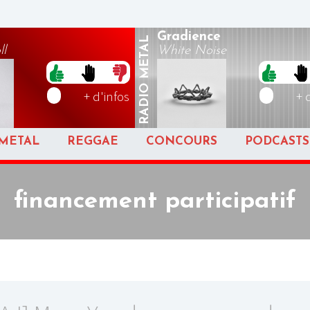
Gradience
METAL
ll
White Noise
RADIO
+ d'infos
+ 
METAL
REGGAE
CONCOURS
PODCASTS
financement participatif