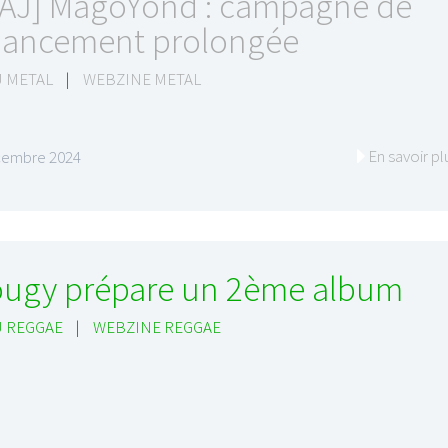
AJ] MagoYond : campagne de
nancement prolongée
 METAL
|
WEBZINE METAL
En savoir pl
cembre 2024
ugy prépare un 2ème album
 REGGAE
|
WEBZINE REGGAE