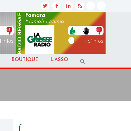
REGGAE
Famara
Mamah Fatuma
RADIO
d'infos
+ d'infos
BOUTIQUE
L’ASSO