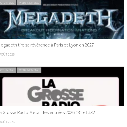
ACTU METAL
WEBZINE METAL
egadeth tire sa révérence à Paris et Lyon en 2027
 AOÛT 2026
ACTU METAL
WEBZINE METAL
a Grosse Radio Metal : les entrées 2026 #31 et #32
 AOÛT 2026