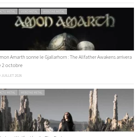
ACTU METAL
VIDEO METAL
WEBZINE METAL
mon Amarth sonne le Gjallarhorn : The Allfather Awakens arrivera
e 2 octobre
0 JUILLET 2026
ACTU METAL
WEBZINE METAL