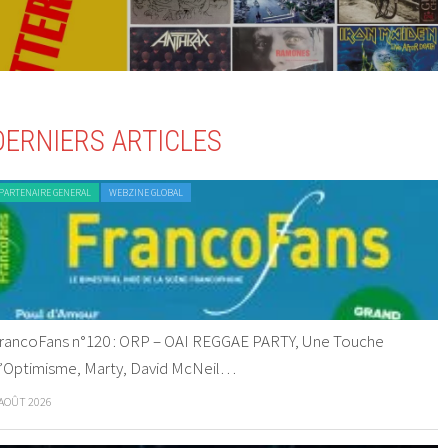
DERNIERS ARTICLES
PARTENAIRE GENERAL
WEBZINE GLOBAL
rancoFans n°120 : ORP – OAI REGGAE PARTY, Une Touche
’Optimisme, Marty, David McNeil…
 AOÛT 2026