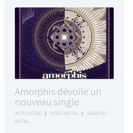
Amorphis dévoile un
nouveau single
ACTU METAL
|
VIDEO METAL
|
WEBZINE
METAL