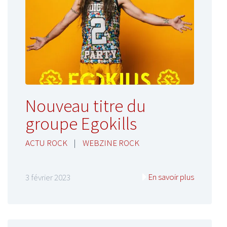
Nouveau titre du
groupe Egokills
ACTU ROCK
|
WEBZINE ROCK
En savoir plus
3 février 2023