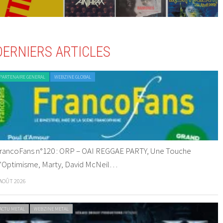
DERNIERS ARTICLES
PARTENAIRE GENERAL
WEBZINE GLOBAL
rancoFans n°120 : ORP – OAI REGGAE PARTY, Une Touche
’Optimisme, Marty, David McNeil…
 AOÛT 2026
ACTU METAL
WEBZINE METAL