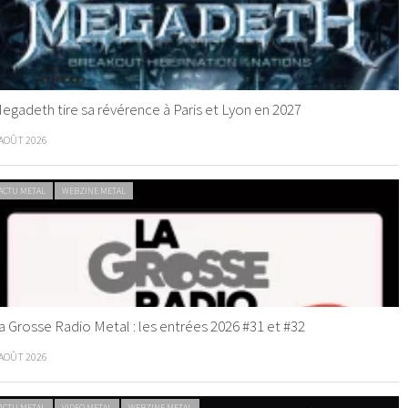
egadeth tire sa révérence à Paris et Lyon en 2027
 AOÛT 2026
ACTU METAL
WEBZINE METAL
a Grosse Radio Metal : les entrées 2026 #31 et #32
 AOÛT 2026
ACTU METAL
VIDEO METAL
WEBZINE METAL