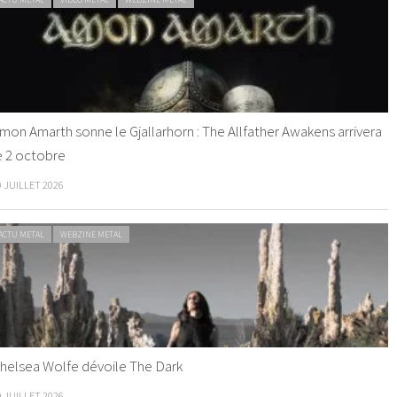
mon Amarth sonne le Gjallarhorn : The Allfather Awakens arrivera
e 2 octobre
0 JUILLET 2026
ACTU METAL
WEBZINE METAL
helsea Wolfe dévoile The Dark
9 JUILLET 2026