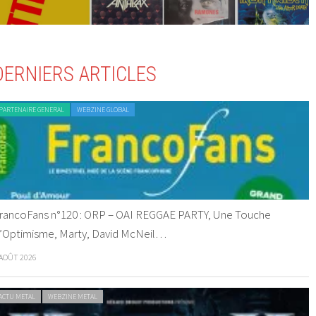
DERNIERS ARTICLES
PARTENAIRE GENERAL
WEBZINE GLOBAL
rancoFans n°120 : ORP – OAI REGGAE PARTY, Une Touche
’Optimisme, Marty, David McNeil…
 AOÛT 2026
ACTU METAL
WEBZINE METAL