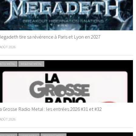
egadeth tire sa révérence à Paris et Lyon en 2027
 AOÛT 2026
ACTU METAL
WEBZINE METAL
a Grosse Radio Metal : les entrées 2026 #31 et #32
 AOÛT 2026