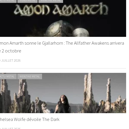
ACTU METAL
VIDEO METAL
WEBZINE METAL
mon Amarth sonne le Gjallarhorn : The Allfather Awakens arrivera
e 2 octobre
0 JUILLET 2026
ACTU METAL
WEBZINE METAL
helsea Wolfe dévoile The Dark
9 JUILLET 2026