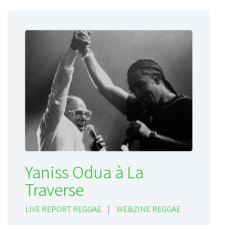
Yaniss Odua à La
Traverse
LIVE REPORT REGGAE
|
WEBZINE REGGAE