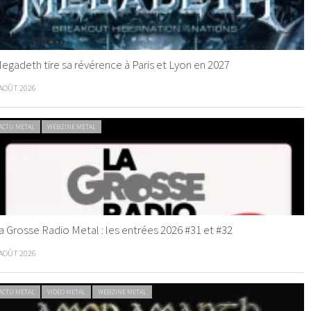
egadeth tire sa révérence à Paris et Lyon en 2027
 AOÛT 2026
ACTU METAL
WEBZINE METAL
a Grosse Radio Metal : les entrées 2026 #31 et #32
 AOÛT 2026
ACTU METAL
VIDEO METAL
WEBZINE METAL