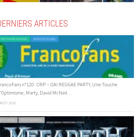
DERNIERS ARTICLES
PARTENAIRE GENERAL
WEBZINE GLOBAL
rancoFans n°120 : ORP – OAI REGGAE PARTY, Une Touche
’Optimisme, Marty, David McNeil…
 AOÛT 2026
ACTU METAL
WEBZINE METAL