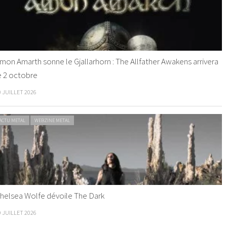
mon Amarth sonne le Gjallarhorn : The Allfather Awakens arrivera
e 2 octobre
0 JUILLET 2026
ACTU METAL
WEBZINE METAL
helsea Wolfe dévoile The Dark
9 JUILLET 2026