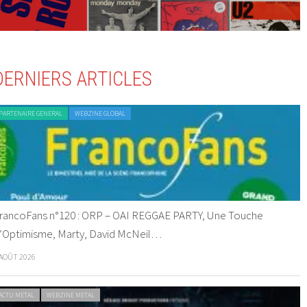
DERNIERS ARTICLES
PARTENAIRE GENERAL
WEBZINE GLOBAL
rancoFans n°120 : ORP – OAI REGGAE PARTY, Une Touche
’Optimisme, Marty, David McNeil…
 AOÛT 2026
ACTU METAL
WEBZINE METAL