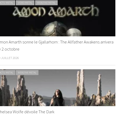
ACTU METAL
VIDEO METAL
WEBZINE METAL
mon Amarth sonne le Gjallarhorn : The Allfather Awakens arrivera
e 2 octobre
0 JUILLET 2026
ACTU METAL
WEBZINE METAL
helsea Wolfe dévoile The Dark