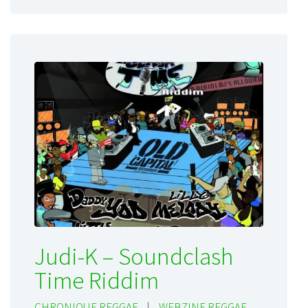
Judi-K – Soundclash
Time Riddim
CHRONIQUE REGGAE
|
WEBZINE REGGAE