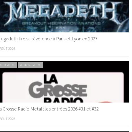
egadeth tire sa révérence à Paris et Lyon en 2027
 AOÛT 2026
ACTU METAL
WEBZINE METAL
a Grosse Radio Metal : les entrées 2026 #31 et #32
 AOÛT 2026