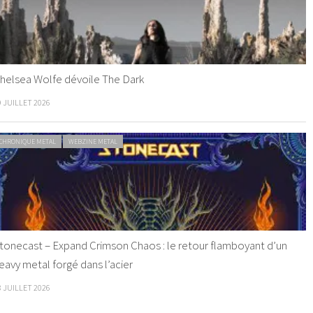
helsea Wolfe dévoile The Dark
9 JUILLET 2026
CHRONIQUE METAL
WEBZINE METAL
tonecast – Expand Crimson Chaos : le retour flamboyant d’un
eavy metal forgé dans l’acier
8 JUILLET 2026