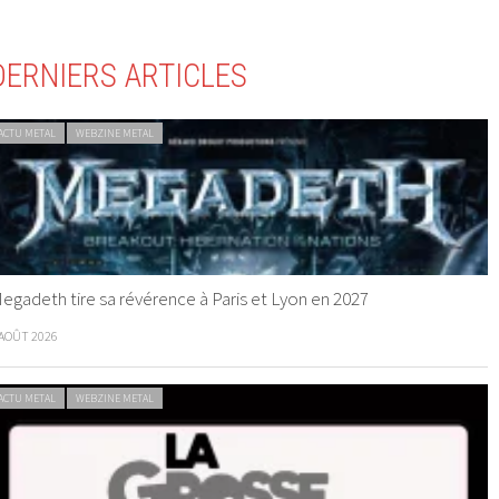
DERNIERS ARTICLES
ACTU METAL
WEBZINE METAL
egadeth tire sa révérence à Paris et Lyon en 2027
 AOÛT 2026
ACTU METAL
WEBZINE METAL