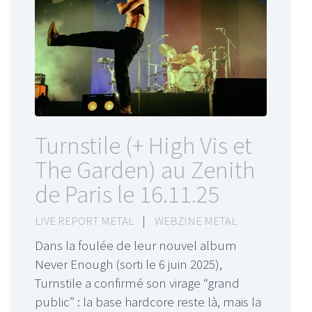
Turnstile (+ High Vis et
The Garden) au Zenith
de Paris le 16.11.25
LIVE REPORT METAL
|
WEBZINE METAL
Dans la foulée de leur nouvel album
Never Enough (sorti le 6 juin 2025),
Turnstile a confirmé son virage “grand
public” : la base hardcore reste là, mais la