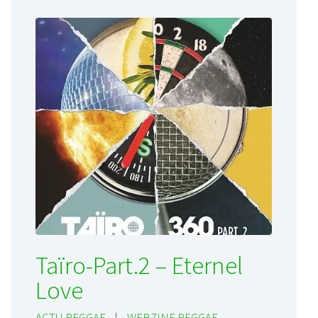
Taïro-Part.2 – Eternel
Love
ACTU REGGAE
|
WEBZINE REGGAE