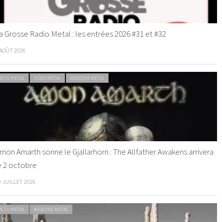
a Grosse Radio Metal : les entrées 2026 #31 et #32
 AOÛT 2026
ACTU METAL
VIDEO METAL
WEBZINE METAL
mon Amarth sonne le Gjallarhorn : The Allfather Awakens arrivera
e 2 octobre
0 JUILLET 2026
ACTU METAL
WEBZINE METAL