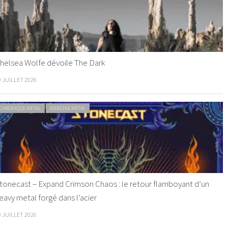
helsea Wolfe dévoile The Dark
9 JUILLET 2026
CHRONIQUE METAL
WEBZINE METAL
tonecast – Expand Crimson Chaos : le retour flamboyant d’un
eavy metal forgé dans l’acier
8 JUILLET 2026