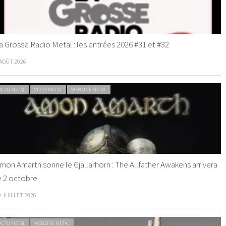
a Grosse Radio Metal : les entrées 2026 #31 et #32
 AOÛT 2026
ACTU METAL
VIDEO METAL
WEBZINE METAL
mon Amarth sonne le Gjallarhorn : The Allfather Awakens arrivera
e 2 octobre
0 JUILLET 2026
ACTU METAL
WEBZINE METAL