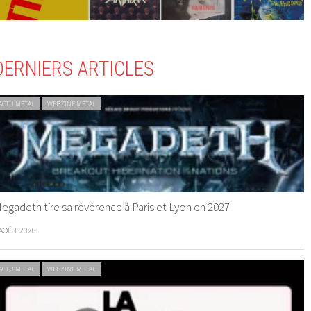
DERNIERS ARTICLES
ACTU METAL
WEBZINE METAL
egadeth tire sa révérence à Paris et Lyon en 2027
 AOÛT 2026
ACTU METAL
WEBZINE METAL