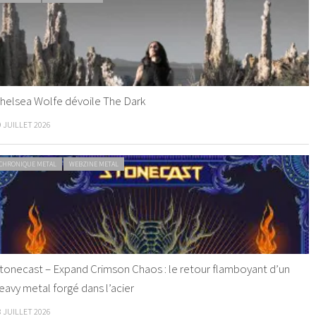
helsea Wolfe dévoile The Dark
9 JUILLET 2026
CHRONIQUE METAL
WEBZINE METAL
tonecast – Expand Crimson Chaos : le retour flamboyant d’un
eavy metal forgé dans l’acier
8 JUILLET 2026