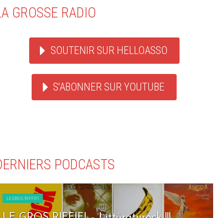
LA GROSSE RADIO
SOUTENIR SUR HELLOASSO
S'ABONNER SUR YOUTUBE
DERNIERS PODCASTS
LE GROS RIFFIFI
LE GROS RIFFIFI – Seven Days To Rock