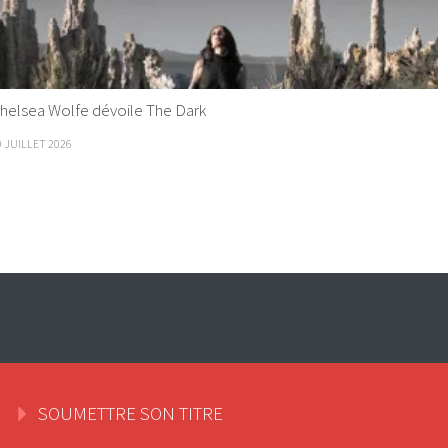
helsea Wolfe dévoile The Dark
9 JUILLET 2026
SOUMETTRE SON TITRE