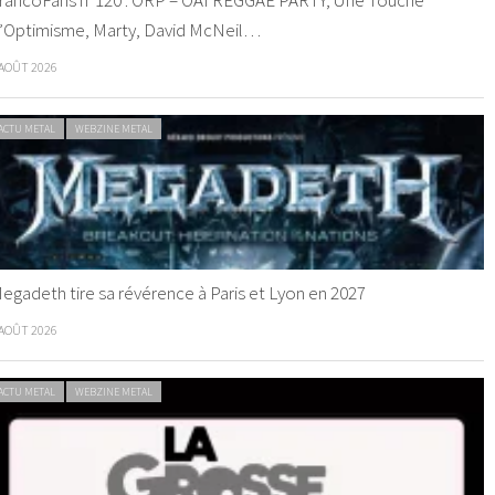
’Optimisme, Marty, David McNeil…
 AOÛT 2026
ACTU METAL
WEBZINE METAL
egadeth tire sa révérence à Paris et Lyon en 2027
 AOÛT 2026
ACTU METAL
WEBZINE METAL