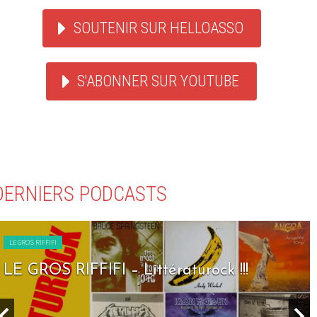
SOUTENIR SUR HELLOASSO
S'ABONNER SUR YOUTUBE
DERNIERS PODCASTS
LE GROS RIFFIFI
LE GROS RIFFIFI – Littératurock !!!