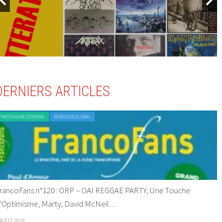
DERNIERS ARTICLES
PARTENAIRE GENERAL
WEBZINE GLOBAL
rancoFans n°120 : ORP – OAI REGGAE PARTY, Une Touche
’Optimisme, Marty, David McNeil…
 AOÛT 2026