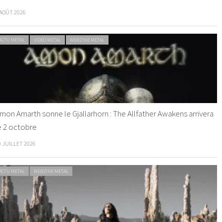
 AOÛT 2026
ACTU METAL
VIDEO METAL
WEBZINE METAL
mon Amarth sonne le Gjallarhorn : The Allfather Awakens arrivera
e 2 octobre
0 JUILLET 2026
ACTU METAL
WEBZINE METAL