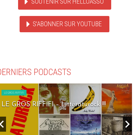
SOUTENIR SUR HELLOASSO
S'ABONNER SUR YOUTUBE
DERNIERS PODCASTS
LE GROS RIFFIFI
LE GROS RIFFIFI – Littératurock !!!