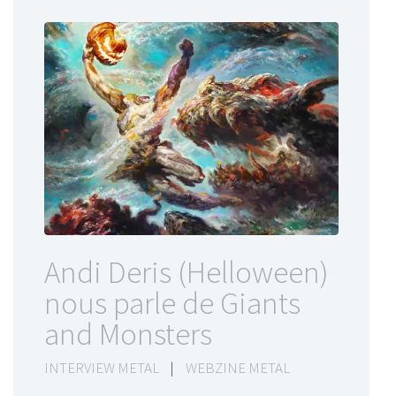
Andi Deris (Helloween)
nous parle de Giants
and Monsters
INTERVIEW METAL
|
WEBZINE METAL