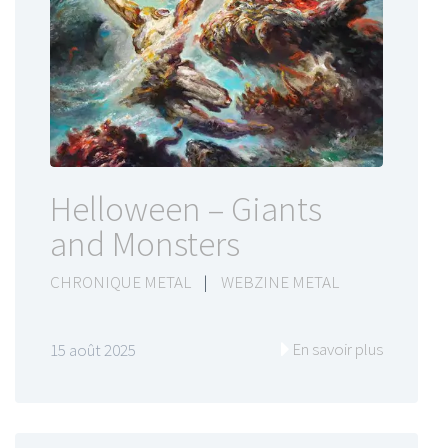
Helloween – Giants
and Monsters
CHRONIQUE METAL
|
WEBZINE METAL
En savoir plus
15 août 2025