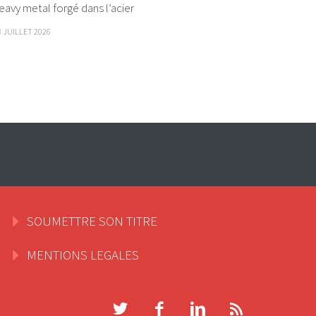
eavy metal forgé dans l’acier
8 JUILLET 2026
SOUMETTRE SON TITRE
MENTIONS LEGALES