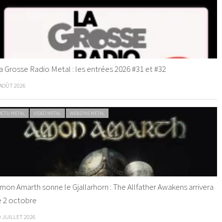
a Grosse Radio Metal : les entrées 2026 #31 et #32
 AOÛT 2026
ACTU METAL
VIDEO METAL
WEBZINE METAL
mon Amarth sonne le Gjallarhorn : The Allfather Awakens arrivera
e 2 octobre
0 JUILLET 2026