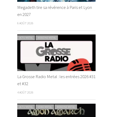
Megadeth tire sa révérence à Paris et Lyon
en 2027
6 AOÛT 2026
ACTU METAL
WEBZINE METAL
La Grosse Radio Metal : les entrées 2026 #31
et #32
4 AOÛT 2026
ACTU METAL
VIDEO METAL
WEBZINE METAL