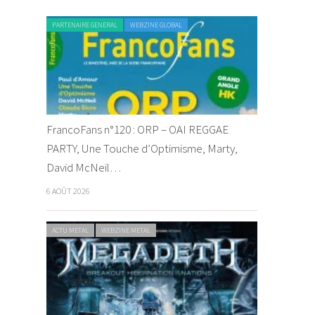
PARTENAIRE GENERAL
WEBZINE GLOBAL
FrancoFans n°120 : ORP – OAI REGGAE
PARTY, Une Touche d’Optimisme, Marty,
David McNeil…
6 AOÛT 2026
ACTU METAL
WEBZINE METAL