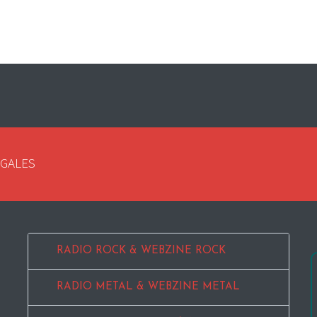
EGALES
RADIO ROCK & WEBZINE ROCK
RADIO METAL & WEBZINE METAL