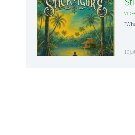
St
VIDE
“Wha
16 ju