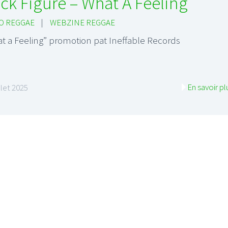
ick Figure – What A Feeling
O REGGAE
|
WEBZINE REGGAE
t a Feeling” promotion pat Ineffable Records
En savoir pl
illet 2025