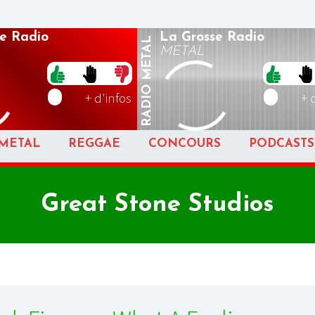
e Radio
La Grosse Radio
METAL
METAL
RADIO
+ d'infos
+ 
METAL
REGGAE
CONCOURS
PODCASTS
Great Stone Studios