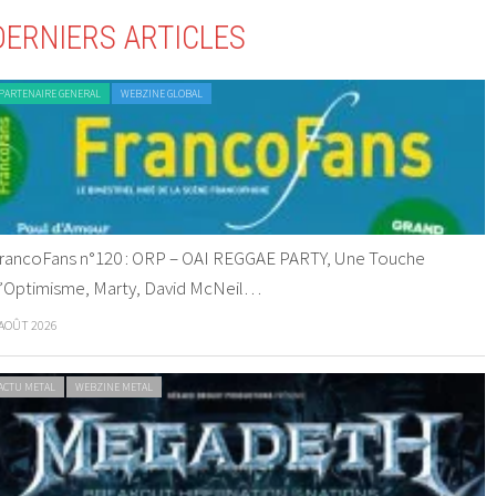
DERNIERS ARTICLES
PARTENAIRE GENERAL
WEBZINE GLOBAL
rancoFans n°120 : ORP – OAI REGGAE PARTY, Une Touche
’Optimisme, Marty, David McNeil…
 AOÛT 2026
ACTU METAL
WEBZINE METAL