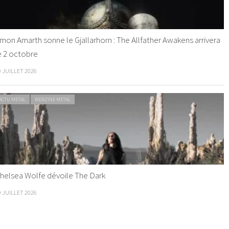
mon Amarth sonne le Gjallarhorn : The Allfather Awakens arrivera
e 2 octobre
0 JUILLET 2026
ACTU METAL
WEBZINE METAL
helsea Wolfe dévoile The Dark
9 JUILLET 2026