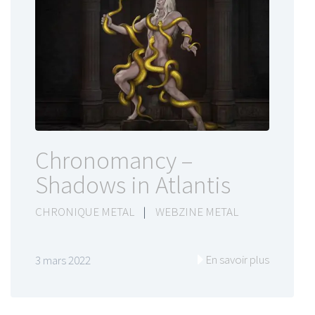
Chronomancy –
Shadows in Atlantis
CHRONIQUE METAL
|
WEBZINE METAL
En savoir plus
3 mars 2022