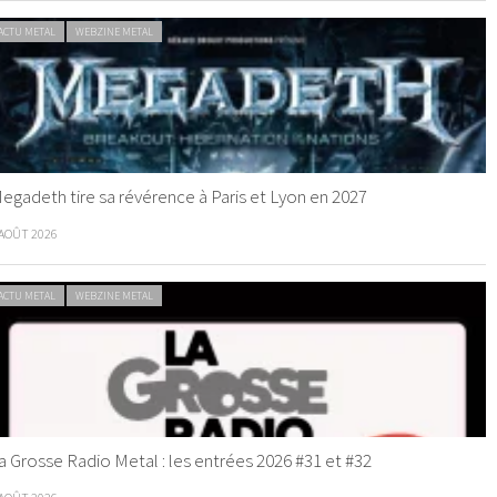
ACTU METAL
WEBZINE METAL
egadeth tire sa révérence à Paris et Lyon en 2027
 AOÛT 2026
ACTU METAL
WEBZINE METAL
a Grosse Radio Metal : les entrées 2026 #31 et #32