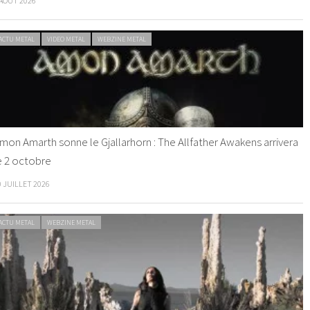
 AOÛT 2026
ACTU METAL
VIDEO METAL
WEBZINE METAL
mon Amarth sonne le Gjallarhorn : The Allfather Awakens arrivera
e 2 octobre
0 JUILLET 2026
ACTU METAL
WEBZINE METAL