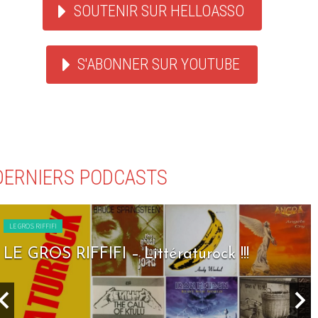
SOUTENIR SUR HELLOASSO
S'ABONNER SUR YOUTUBE
DERNIERS PODCASTS
LE GROS RIFFIFI
LE GROS RIFFIFI – Seven Days To Rock !!!