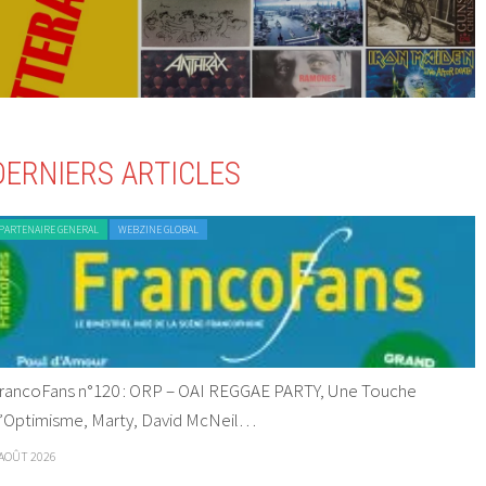
DERNIERS ARTICLES
PARTENAIRE GENERAL
WEBZINE GLOBAL
rancoFans n°120 : ORP – OAI REGGAE PARTY, Une Touche
’Optimisme, Marty, David McNeil…
 AOÛT 2026