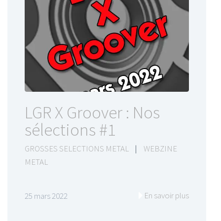
LGR X Groover : Nos
sélections #1
GROSSES SELECTIONS METAL
|
WEBZINE
METAL
En savoir plus
25 mars 2022