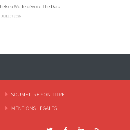
helsea Wolfe dévoile The Dark
9 JUILLET 2026
SOUMETTRE SON TITRE
MENTIONS LEGALES