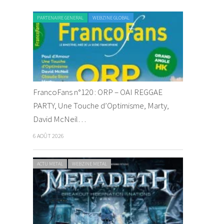
PARTENAIRE GENERAL
WEBZINE GLOBAL
FrancoFans n°120 : ORP – OAI REGGAE
PARTY, Une Touche d’Optimisme, Marty,
David McNeil…
6 AOÛT 2026
ACTU METAL
WEBZINE METAL