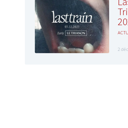
La
Tr
20
ACT
2 dé