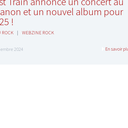
st Train annonce un concert au
ianon et un nouvel album pour
25 !
U ROCK
|
WEBZINE ROCK
En savoir pl
cembre 2024