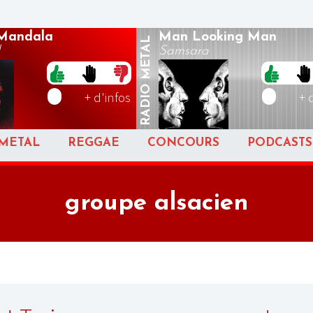
Mandala
Man Looking Man
METAL
Samsara
RADIO
+ d'infos
+ 
METAL
REGGAE
CONCOURS
PODCASTS
groupe alsacien