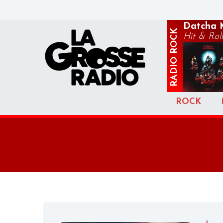
Datcha 
ROCK
Hit & Roll
RADIO
ROCK