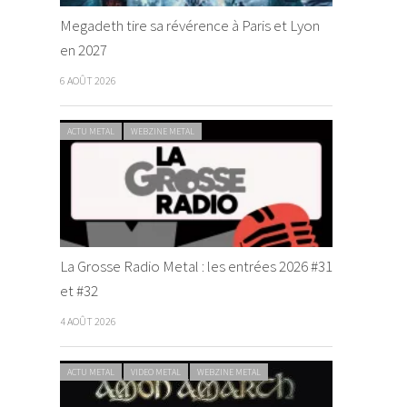
Megadeth tire sa révérence à Paris et Lyon
en 2027
6 AOÛT 2026
ACTU METAL
WEBZINE METAL
La Grosse Radio Metal : les entrées 2026 #31
et #32
4 AOÛT 2026
ACTU METAL
VIDEO METAL
WEBZINE METAL