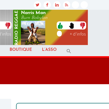
REGGAE
Norris Man
Burn Babylon
RADIO
d'infos
+ d'infos
BOUTIQUE
L’ASSO