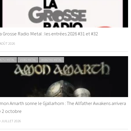
a Grosse Radio Metal : les entrées 2026 #31 et #32
 AOÛT 2026
ACTU METAL
VIDEO METAL
WEBZINE METAL
mon Amarth sonne le Gjallarhorn : The Allfather Awakens arrivera
e 2 octobre
0 JUILLET 2026