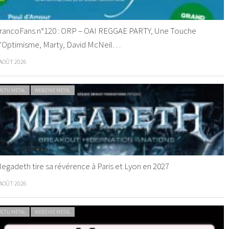
rancoFans n°120 : ORP – OAI REGGAE PARTY, Une Touche
’Optimisme, Marty, David McNeil…
 AOÛT 2026
ACTU METAL
WEBZINE METAL
egadeth tire sa révérence à Paris et Lyon en 2027
 AOÛT 2026
ACTU METAL
WEBZINE METAL