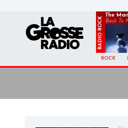
The Mar
ROCK
Back To 
RADIO
ROCK