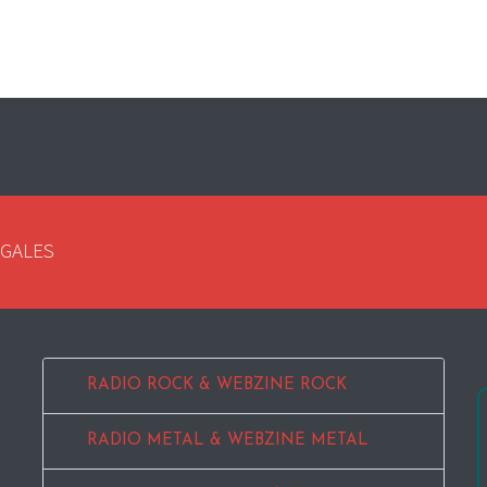
EGALES
RADIO ROCK & WEBZINE ROCK
RADIO METAL & WEBZINE METAL