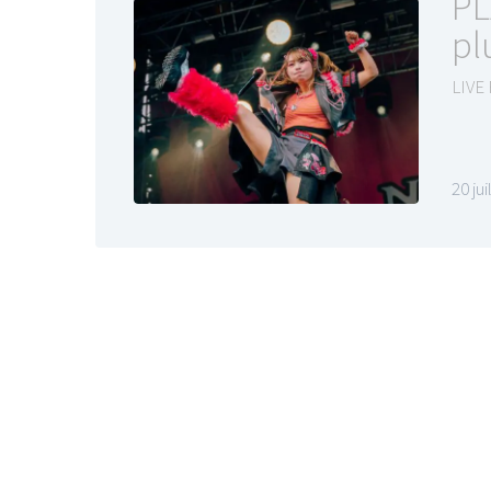
PL
pl
LIVE
20 ju