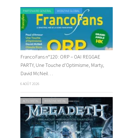
PARTENAIRE GENERAL
WEBZINE GLOBAL
FrancoFans n°120 : ORP – OAI REGGAE
PARTY, Une Touche d’Optimisme, Marty,
David McNeil…
6 AOÛT 2026
ACTU METAL
WEBZINE METAL