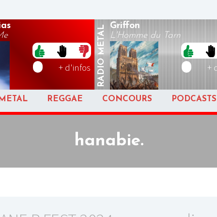
ias
Griffon
METAL
Me
L'Homme du Tarn
RADIO
+ d'infos
+ 
METAL
REGGAE
CONCOURS
PODCASTS
hanabie.