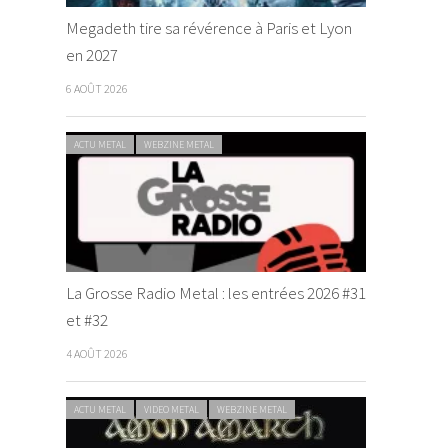
Megadeth tire sa révérence à Paris et Lyon
en 2027
6 AOÛT 2026
ACTU METAL
WEBZINE METAL
La Grosse Radio Metal : les entrées 2026 #31
et #32
4 AOÛT 2026
ACTU METAL
VIDEO METAL
WEBZINE METAL