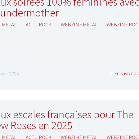
ux soirées 100% féminines ave
undermother
 METAL
|
ACTU ROCK
|
WEBZINE METAL
|
WEBZINE ROC
En savoir pl
nvier 2025
ux escales françaises pour The
w Roses en 2025
 METAL
|
ACTU ROCK
|
WEBZINE METAL
|
WEBZINE ROC