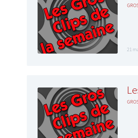
GROS
21 ma
Le
GROS