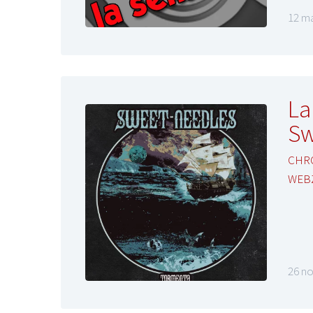
12 ma
La
Sw
CHR
WEB
26 n