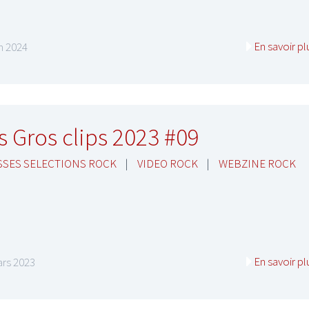
En savoir pl
in 2024
I
LE GROS RIFFIFI
S RIFFIFI –
LE GROS RIFFIFI – Su
s Gros clips 2023 #09
as Riffifi 2025 !!!
The Covers !!!
SES SELECTIONS ROCK
|
VIDEO ROCK
|
WEBZINE ROCK
En savoir pl
rs 2023