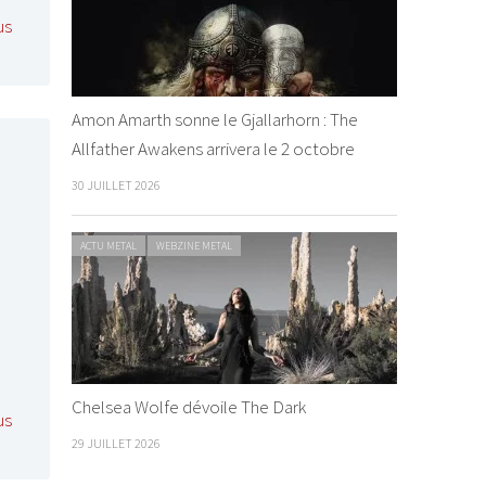
us
Amon Amarth sonne le Gjallarhorn : The
Allfather Awakens arrivera le 2 octobre
30 JUILLET 2026
ACTU METAL
WEBZINE METAL
Chelsea Wolfe dévoile The Dark
us
29 JUILLET 2026