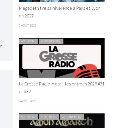
Megadeth tire sa révérence à Paris et Lyon
en 2027
6 AOÛT 2026
ACTU METAL
WEBZINE METAL
us
La Grosse Radio Metal : les entrées 2026 #31
et #32
4 AOÛT 2026
ACTU METAL
VIDEO METAL
WEBZINE METAL