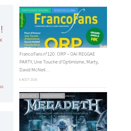
PARTENAIRE GENERAL
WEBZINE GLOBAL
!
K
FrancoFans n°120 : ORP – OAI REGGAE
PARTY, Une Touche d’Optimisme, Marty,
David McNeil…
6 AOÛT 2026
us
ACTU METAL
WEBZINE METAL