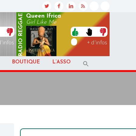
REGGAE
Queen Ifrica
Girl Like Me
RADIO
d'infos
+ d'infos
BOUTIQUE
L’ASSO