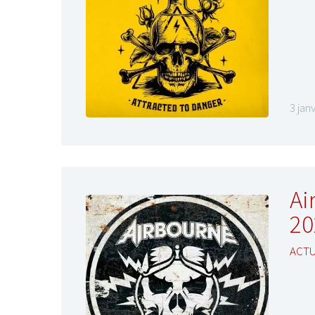
3 jan
Ai
20
ACTU