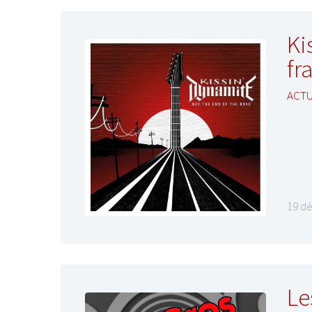
Ki
fr
ACTU
19 d
Le