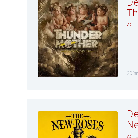
De
Th
ACTU
20 ja
De
Ne
ACTU