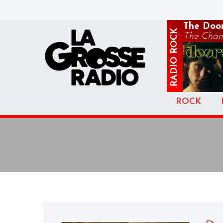
The Doo
ROCK
The Chan
RADIO
ROCK