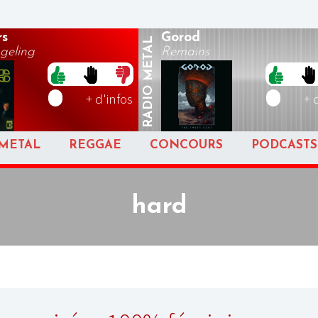
rs
Gorod
METAL
geling
Remains
RADIO
+ d'infos
+ 
METAL
REGGAE
CONCOURS
PODCASTS
hard