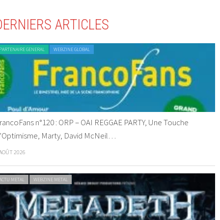
DERNIERS ARTICLES
PARTENAIRE GENERAL
WEBZINE GLOBAL
rancoFans n°120 : ORP – OAI REGGAE PARTY, Une Touche
’Optimisme, Marty, David McNeil…
 AOÛT 2026
ACTU METAL
WEBZINE METAL