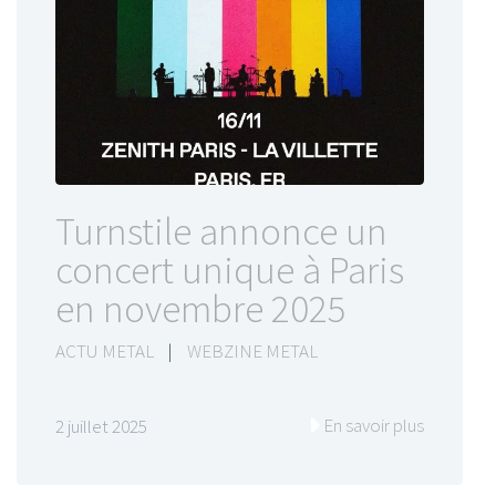
Turnstile annonce un
concert unique à Paris
en novembre 2025
ACTU METAL
|
WEBZINE METAL
En savoir plus
2 juillet 2025