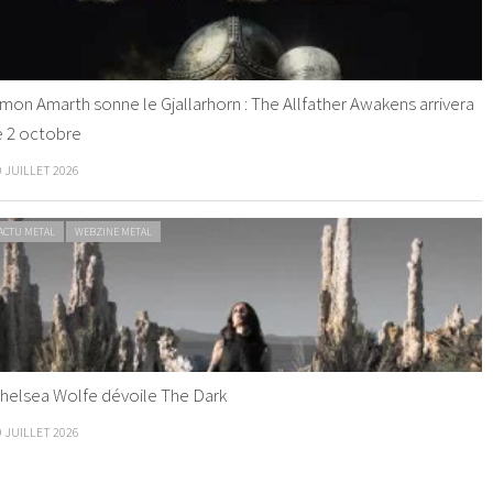
mon Amarth sonne le Gjallarhorn : The Allfather Awakens arrivera
e 2 octobre
0 JUILLET 2026
ACTU METAL
WEBZINE METAL
helsea Wolfe dévoile The Dark
9 JUILLET 2026