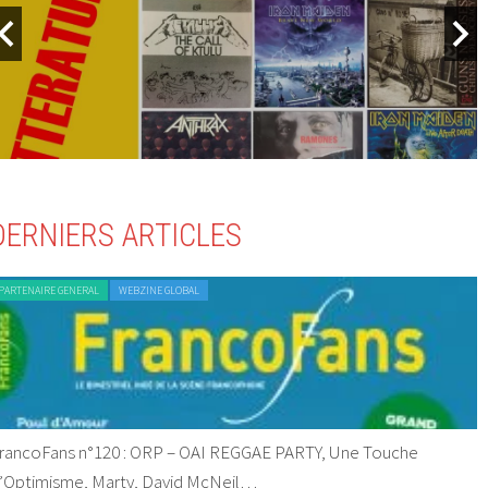
DERNIERS ARTICLES
PARTENAIRE GENERAL
WEBZINE GLOBAL
rancoFans n°120 : ORP – OAI REGGAE PARTY, Une Touche
’Optimisme, Marty, David McNeil…