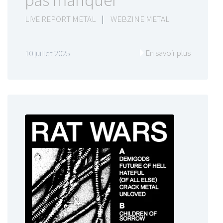
pas manquer
LIVE REPORT METAL
|
WEBZINE METAL
En savoir plus
10 juillet 2025