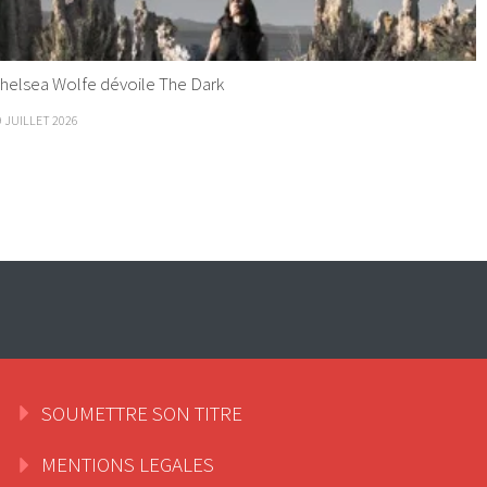
helsea Wolfe dévoile The Dark
9 JUILLET 2026
SOUMETTRE SON TITRE
MENTIONS LEGALES