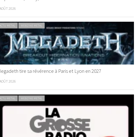
 AOÛT 2026
ACTU METAL
WEBZINE METAL
egadeth tire sa révérence à Paris et Lyon en 2027
 AOÛT 2026
ACTU METAL
WEBZINE METAL