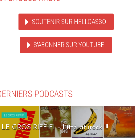
SOUTENIR SUR HELLOASSO
S'ABONNER SUR YOUTUBE
DERNIERS PODCASTS
LE GROS RIFFIFI
LE GROS RIFFIFI – Littératurock !!!