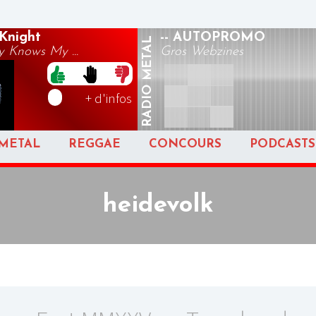
Knight
-- AUTOPROMO
METAL
 Knows My ...
Gros Webzines
RADIO
+ d'infos
METAL
REGGAE
CONCOURS
PODCASTS
heidevolk