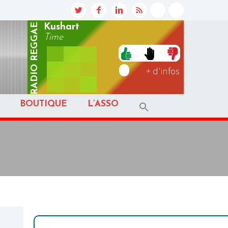
REGGAE
Kushart
Time
RADIO
+ d'infos
BOUTIQUE
L’ASSO