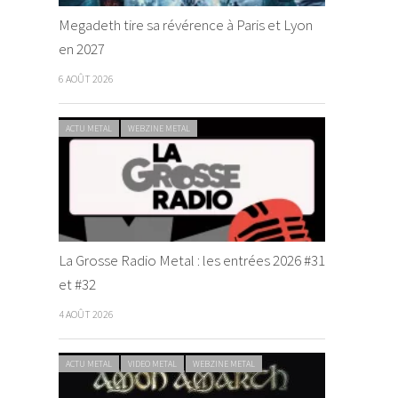
Megadeth tire sa révérence à Paris et Lyon
en 2027
6 AOÛT 2026
ACTU METAL
WEBZINE METAL
La Grosse Radio Metal : les entrées 2026 #31
et #32
4 AOÛT 2026
ACTU METAL
VIDEO METAL
WEBZINE METAL