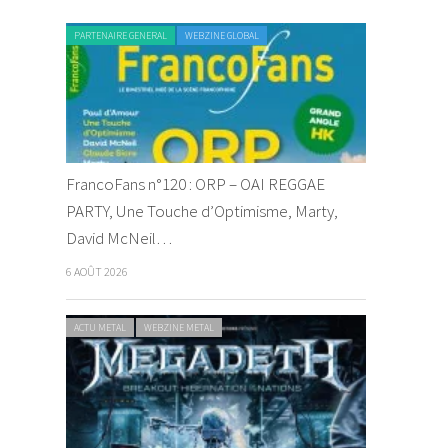
PARTENAIRE GENERAL
WEBZINE GLOBAL
FrancoFans n°120 : ORP – OAI REGGAE
PARTY, Une Touche d’Optimisme, Marty,
David McNeil…
6 AOÛT 2026
ACTU METAL
WEBZINE METAL