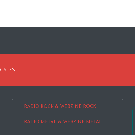
EGALES
RADIO ROCK & WEBZINE ROCK
RADIO METAL & WEBZINE METAL