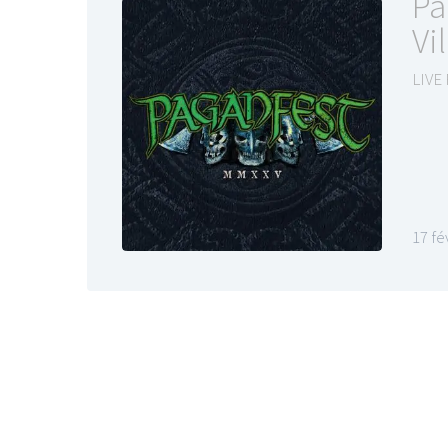
Pa
Vi
LIVE
17 fé