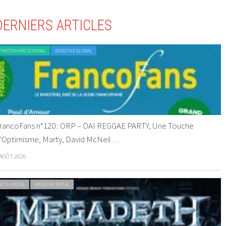
DERNIERS ARTICLES
PARTENAIRE GENERAL
WEBZINE GLOBAL
rancoFans n°120 : ORP – OAI REGGAE PARTY, Une Touche
’Optimisme, Marty, David McNeil…
 AOÛT 2026
ACTU METAL
WEBZINE METAL