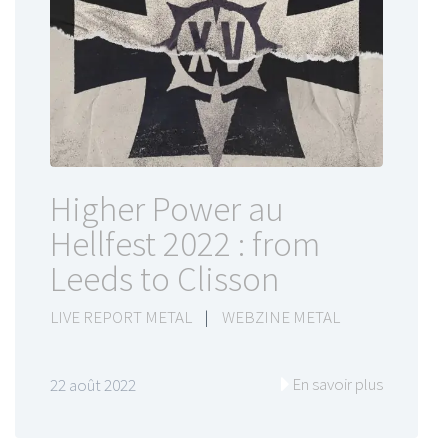
Higher Power au
Hellfest 2022 : from
Leeds to Clisson
LIVE REPORT METAL
|
WEBZINE METAL
En savoir plus
22 août 2022