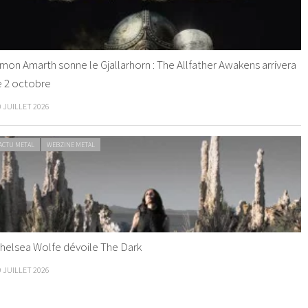
mon Amarth sonne le Gjallarhorn : The Allfather Awakens arrivera
e 2 octobre
0 JUILLET 2026
ACTU METAL
WEBZINE METAL
helsea Wolfe dévoile The Dark
9 JUILLET 2026